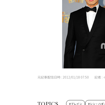
元記事配信日時 :
2012/01/18 07:50
記者 :
TOPICS
#
ブレイン
#
シン・ハギ