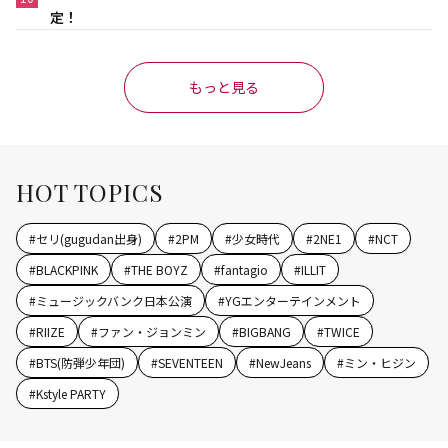
定！
もっと見る
HOT TOPICS
#
セリ(gugudan出身)
#
2PM
#
少女時代
#
2NE1
#
NCT
#
BLACKPINK
#
THE BOYZ
#
fantagio
#
ILLIT
#
ミュージックバンク日本公演
#
YGエンターテインメント
#
RIIZE
#
ファン・ジョンミン
#
BIGBANG
#
TWICE
#
BTS(防弾少年団)
#
SEVENTEEN
#
NewJeans
#
ミン・ヒジン
#
Kstyle PARTY