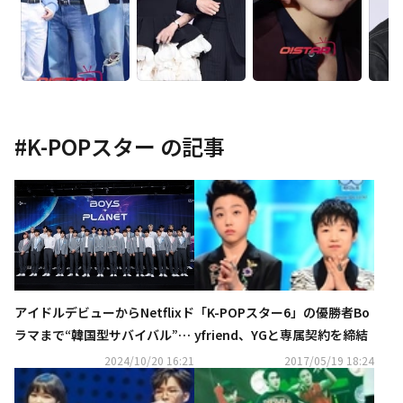
#
K-POPスター
の記事
アイドルデビューからNetflixド
「K-POPスター6」の優勝者Bo
ラマまで“韓国型サバイバル”の
yfriend、YGと専属契約を締結
人気の理由とは？
2024/10/20 16:21
2017/05/19 18:24