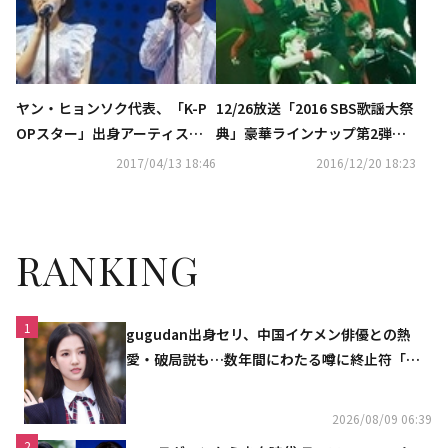
ヤン・ヒョンソク代表、「K-P
12/26放送「2016 SBS歌謡大祭
OPスター」出身アーティスト
典」豪華ラインナップ第2弾を
からの感謝のメッセージを公開
公開！夢のコラボステージを予
2017/04/13 18:46
2016/12/20 18:23
告
RANKING
1
gugudan出身セリ、中国イケメン俳優との熱
愛・破局説も…数年間にわたる噂に終止符「邪
魔しないで」
2026/08/09 06:39
2