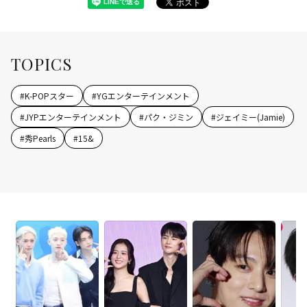
TOPICS
#
K-POPスター
#
YGエンターテインメント
#
JYPエンターテインメント
#
パク・ジミン
#
ジェイミー(Jamie)
#
秀Pearls
#
15&