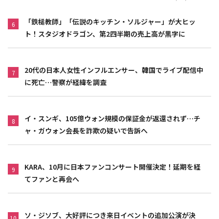
「鉄槌教師」「伝説のキッチン・ソルジャー」が大ヒッ
6
ト！スタジオドラゴン、第2四半期の売上高が黒字に
20代の日本人女性インフルエンサー、韓国でライブ配信中
7
に死亡…警察が経緯を調査
イ・スンギ、105億ウォン規模の保証金が返還されず…チ
8
ャ・ガウォン会長を詐欺の疑いで告訴へ
KARA、10月に日本ファンコンサート開催決定！延期を経
9
てファンと再会へ
ソ・ジソブ、大好評につき来日イベントの追加公演が決
10