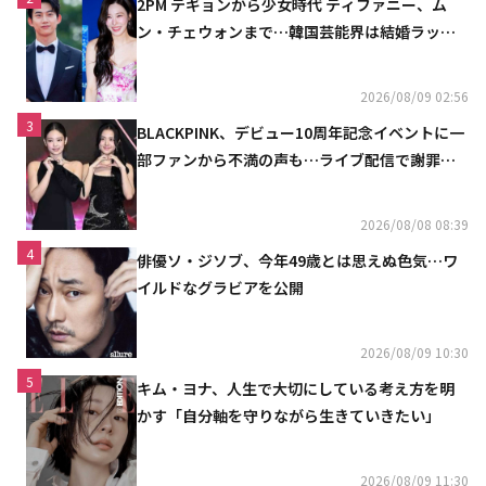
2PM テギョンから少女時代 ティファニー、ム
ン・チェウォンまで…韓国芸能界は結婚ラッシ
ュ
2026/08/09 02:56
3
BLACKPINK、デビュー10周年記念イベントに一
部ファンから不満の声も…ライブ配信で謝罪
「コミュニケーション不足だった」
2026/08/08 08:39
4
俳優ソ・ジソブ、今年49歳とは思えぬ色気…ワ
イルドなグラビアを公開
2026/08/09 10:30
5
キム・ヨナ、人生で大切にしている考え方を明
かす「自分軸を守りながら生きていきたい」
2026/08/09 11:30