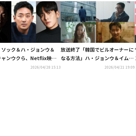
・ソック＆ハ・ジョンウ＆
放送終了「韓国でビルオーナーに
ャンウクら、Netflix映画
なる方法」ハ・ジョンウ＆イム・
通の人々」に出演決定
スジョンらが迎えた結末とは【ネ
2026/04/28 15:13
2026/04/21 19:09
タバレあり】