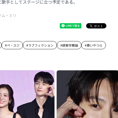
 2012」に歌手としてステージに立つ予定である。
キム・ミリ
#
ペ・スジ
#
ラブフィクション
#
建築学概論
#
悪いやつら