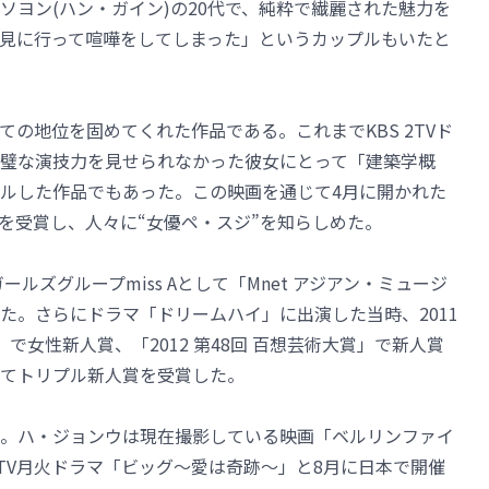
ソヨン(ハン・ガイン)の20代で、純粋で繊麗された魅力を
見に行って喧嘩をしてしまった」というカップルもいたと
の地位を固めてくれた作品である。これまでKBS 2TVド
璧な演技力を見せられなかった彼女にとって「建築学概
ルした作品でもあった。この映画を通じて4月に開かれた
人賞を受賞し、人々に“女優ペ・スジ”を知らしめた。
ルズグループmiss Aとして「Mnet アジアン・ミュージ
た。さらにドラマ「ドリームハイ」に出演した当時、2011
賞」で女性新人賞、「2012 第48回 百想芸術大賞」で新人賞
てトリプル新人賞を受賞した。
。ハ・ジョンウは現在撮影している映画「ベルリンファイ
2TV月火ドラマ「ビッグ～愛は奇跡～」と8月に日本で開催