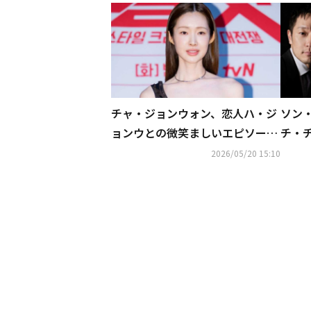
チャ・ジョンウォン、恋人ハ・ジ
ソン
ョンウとの微笑ましいエピソード
チ・チ
明かす「番組をモニタリングして
「普
2026/05/20 15:10
くれた」