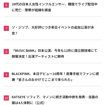
20代の日本人女性インフルエンサー、韓国でライブ配信中
6
に死亡…警察が経緯を調査
ソ・ジソブ、大好評につき来日イベントの追加公演が決
7
定！
「MUSIC BANK」日本公演、今年も12月に国立競技場にて
8
開催決定！出演アーティストに期待
BLACKPINK、本日デビュー10周年！直筆手紙でファンに感
9
謝「皆さんのおかげでここまで来られた」
KATSEYE ソフィア、マノンに続き活動中断を発表…当面の
10
間は4人体制に（公式）