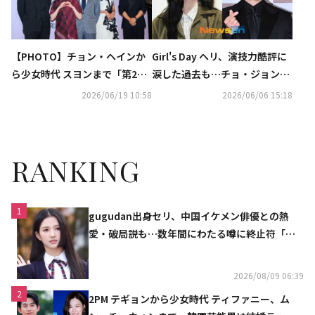
【PHOTO】チョン・ヘインか
Girl's Day ヘリ、演技力酷評に
ら少女時代 スヨンまで「第22
涙した過去も…チョ・ジョンソ
回ミジャンセン短編映画祭」に
クに感謝「先輩は一度も怒らな
2026/06/19 10:58
2026/06/06 15:18
出席
かった」
RANKING
1
gugudan出身セリ、中国イケメン俳優との熱
愛・破局説も…数年間にわたる噂に終止符「邪
魔しないで」
2026/08/09 06:39
2
2PM テギョンから少女時代 ティファニー、ム