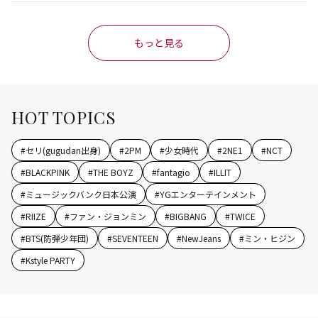
もっと見る
HOT TOPICS
#
セリ(gugudan出身)
#
2PM
#
少女時代
#
2NE1
#
NCT
#
BLACKPINK
#
THE BOYZ
#
fantagio
#
ILLIT
#
ミュージックバンク日本公演
#
YGエンターテインメント
#
RIIZE
#
ファン・ジョンミン
#
BIGBANG
#
TWICE
#
BTS(防弾少年団)
#
SEVENTEEN
#
NewJeans
#
ミン・ヒジン
#
Kstyle PARTY