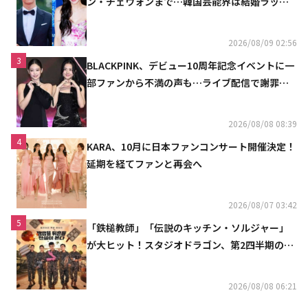
ン・チェウォンまで…韓国芸能界は結婚ラッシ
ュ
2026/08/09 02:56
3
BLACKPINK、デビュー10周年記念イベントに一
部ファンから不満の声も…ライブ配信で謝罪
「コミュニケーション不足だった」
2026/08/08 08:39
4
KARA、10月に日本ファンコンサート開催決定！
延期を経てファンと再会へ
2026/08/07 03:42
5
「鉄槌教師」「伝説のキッチン・ソルジャー」
が大ヒット！スタジオドラゴン、第2四半期の売
上高が黒字に
2026/08/08 06:21