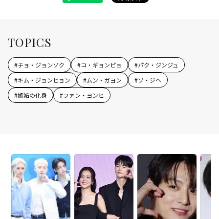
TOPICS
#
チョ・ジョンソク
#
コ・ギョンピョ
#
パク・ジンジュ
#
キム・ジョンヒョン
#
ムン・ガヨン
#
ソ・ジヘ
#
嫉妬の化身
#
ファン・ヨンヒ