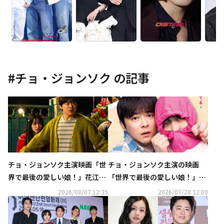
#
チョ・ジョンソク
の記事
チョ・ジョンソク主演映画「世
チョ・ジョンソク主演の映画
界で最後の愛しい娘！」花江夏
「世界で最後の愛しい娘！」11
樹ナレーション入り予告映像・
月13日より日本公開！ポスター
2026/08/07 12:35
2026/07/28 12:00
場面写真が解禁
ビジュアル解禁