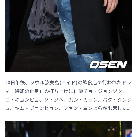
10日午後、ソウル汝矣島(ヨイド)の飲食店で行われたドラ
マ「嫉妬の化身」の打ち上げに俳優チョ・ジョンソク、
コ・ギョンピョ、ソ・ジヘ、ムン・ガヨン、パク・ジンジ
ュ、キム・ジョンヒョン、ファン・ヨンヒらが出席した。