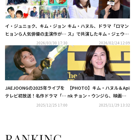
イ・ジュニョク、キム・ジョン
キム・ハヌル、ドラマ「ロマン
ヒョンら人気俳優の主演作が
ス」で共演したキム・ジェウォ
続々！「花郎＜ファラン＞」
ンと24年ぶりの再会！特別番組
2026/03/30 17:30
2026/02/24 12:09
も…4月のCSホームドラマチャ
の放送が決定
ンネルも豊富
JAEJOONGの2025年ライブを
【PHOTO】キム・ハヌル＆Api
テレビ初放送！名作ドラマ「ロ
nk チョン・ウンジら、映画
マンス」も…1月の衛星劇場に
「情報員」VIP試写会に出席
2025/12/25 17:00
2025/11/29 13:32
注目
RANKING