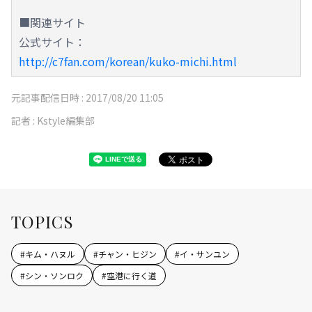
■関連サイト
公式サイト：
http://c7fan.com/korean/kuko-michi.html
元記事配信日時 :
2017/08/20 11:05
記者 :
Kstyle編集部
TOPICS
#
キム・ハヌル
#
チャン・ヒジン
#
イ・サンユン
#
シン・ソンロク
#
空港に行く道