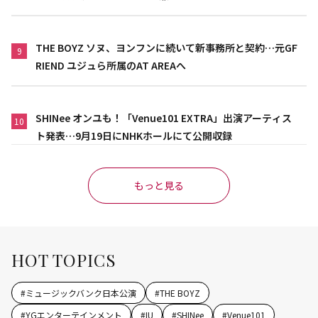
THE BOYZ ソヌ、ヨンフンに続いて新事務所と契約…元GF
9
RIEND ユジュら所属のAT AREAへ
SHINee オンユも！「Venue101 EXTRA」出演アーティス
10
ト発表…9月19日にNHKホールにて公開収録
もっと見る
HOT TOPICS
#
ミュージックバンク日本公演
#
THE BOYZ
#
YGエンターテインメント
#
IU
#
SHINee
#
Venue101