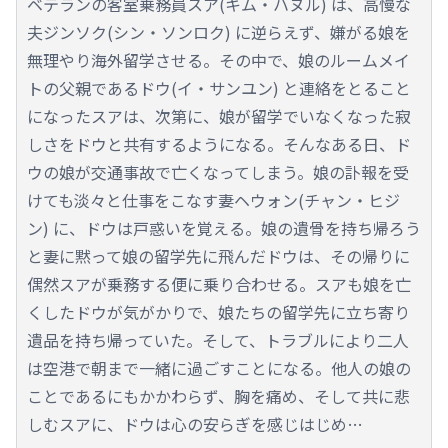
ベテランの客室乗務員スア(キム・ハヌル) は、高慢な
夫ジンソク(シン・ソンロク) に逆らえず、嫌がる娘を
無理やり海外留学させる。その中で、娘のルームメイ
トの父親であるドウ(イ・サンユン) と連絡をとること
になったスアは、次第に、娘が留学でいなくなった寂
しさをドウと共有するようになる。そんなある日、ド
ウの娘が交通事故で亡くなってしまう。娘の訃報を受
けても淡々と仕事をこなす妻ヘウォン(チャン・ヒジ
ン) に、ドウは戸惑いを覚える。娘の遺骨を持ち帰ろう
と妻に黙って娘の留学先に飛んだドウは、その帰りに
偶然スアが乗務する便に乗り合わせる。スアも娘を亡
くしたドウが気がかりで、娘たちの留学先に立ち寄り
遺品を持ち帰っていた。そして、トラブルにより二人
は空港で朝まで一緒に過ごすことになる。他人の娘の
ことであるにもかかわらず、胸を痛め、そして共に悲
しむスアに、ドウは心の安らぎを感じはじめ…