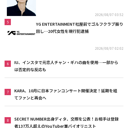
結
2026/08/07 03:52
5
YG ENTERTAINMENT社屋前でゴルフクラブ振り
回し…20代女性を現行犯逮捕
2026/08/07 02:02
IU、インスタで元恋人チャン・ギハの曲を使用…一部から
6
は否定的な反応も
KARA、10月に日本ファンコンサート開催決定！延期を経
7
てファンと再会へ
SECRET NUMBER出身ディタ、交際を公表！お相手は登録
8
者137万人超えのYouTuber兼バイオリニスト