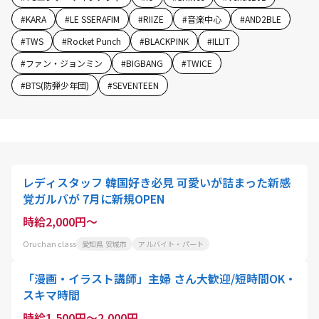
#
KARA
#
LE SSERAFIM
#
RIIZE
#
音楽中心
#
AND2BLE
#
TWS
#
Rocket Punch
#
BLACKPINK
#
ILLIT
#
ファン・ジョンミン
#
BIGBANG
#
TWICE
#
BTS(防弾少年団)
#
SEVENTEEN
レディスタッフ 韓国好き必見 可愛いが詰まった新感
覚ガルバが 7月に新規OPEN
時給2,000円～
Oruchan class
愛知県 安城市
アルバイト・パート
「漫画・イラスト講師」主婦 さん大歓迎/短時間OK・
スキマ時間
時給1,500円～2,000円