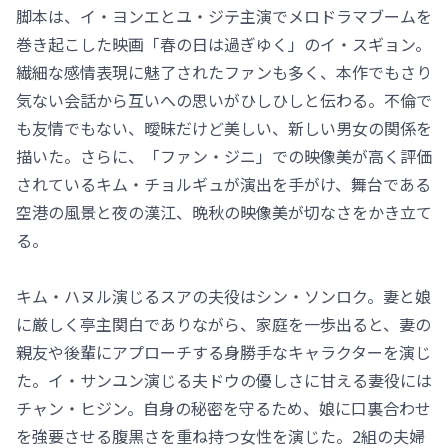
脚本は、イ・ヨンエとユ・ジテ主演でメロドラマブームを
巻き起こした映画「春の日は過ぎゆく」のイ・スギョン。
繊細な感情表現に魅了されたファンも多く、本作でもさり
気ない会話から互いへの思いがひしひしと伝わる。不倫で
も友情でもない、曖昧だけど美しい、新しい男女の関係を
描いた。さらに、「ファン・ジニ」での映像美が高く評価
されているキム・チョルギュが演出を手がけ、舞台である
空港の風景と夜の漢江、晩秋の映像美が切なさをかき立て
る。
キム・ハヌル演じるスアの夫役はシン・ソンロク。妻と娘
に厳しく亭主関白でありながら、家庭を一歩出ると、妻の
親友や後輩にアプローチする身勝手なキャラクターを演じ
た。イ・サンユン演じる夫ドウの優しさに甘える妻役には
チャン・ヒジン。自身の秘密を守るため、娘に口裏合わせ
を強要させる腹黒さを重ね持つ女性を演じた。2組の夫婦