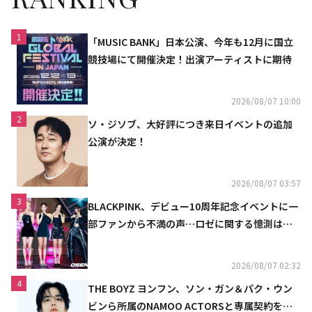
1
「MUSIC BANK」日本公演、今年も12月に国立
競技場にて開催決定！出演アーティストに期待
2026/08/07 10:00
2
ソ・ジソブ、大好評につき来日イベントの追加
公演が決定！
2026/08/07 03:57
3
BLACKPINK、デビュー10周年記念イベントに一
部ファンから不満の声…ロゼに関する憶測は否
定
2026/08/07 02:32
4
THE BOYZ ヨンフン、ソン・ガン＆パク・ウン
ビンら所属のNAMOO ACTORSと専属契約を締