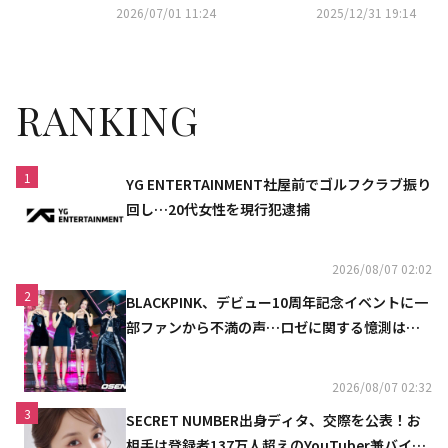
0億ウォンでオファー？報道に
2026/07/01 11:24
2025/12/31 19:14
関心集まる
RANKING
1
YG ENTERTAINMENT社屋前でゴルフクラブ振り
回し…20代女性を現行犯逮捕
2026/08/07 02:02
2
BLACKPINK、デビュー10周年記念イベントに一
部ファンから不満の声…ロゼに関する憶測は否
定
2026/08/07 02:32
3
SECRET NUMBER出身ディタ、交際を公表！お
相手は登録者137万人超えのYouTuber兼バイオ