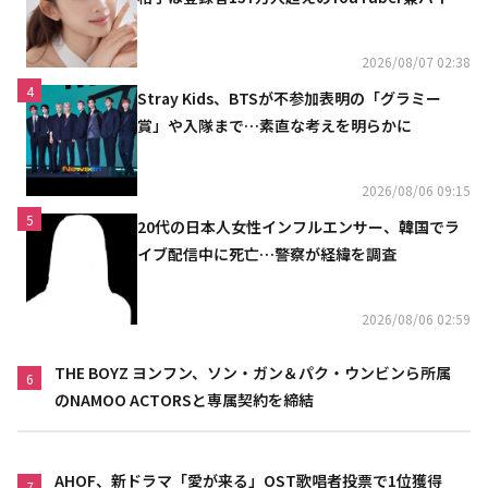
リニスト
2026/08/07 02:38
4
Stray Kids、BTSが不参加表明の「グラミー
賞」や入隊まで…素直な考えを明らかに
2026/08/06 09:15
5
20代の日本人女性インフルエンサー、韓国でラ
イブ配信中に死亡…警察が経緯を調査
2026/08/06 02:59
THE BOYZ ヨンフン、ソン・ガン＆パク・ウンビンら所属
6
のNAMOO ACTORSと専属契約を締結
AHOF、新ドラマ「愛が来る」OST歌唱者投票で1位獲得
7