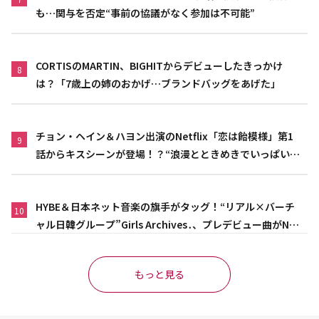
も…関与を否定“事前の協議がなく参加は不可能”
CORTISのMARTIN、BIGHITからデビューしたきっかけ
8
は？「7歳上の姉のおかげ…ブランドバッグをあげた」
チョン・ヘイン＆ハヨン出演のNetflix「恋は飴模様」第1
9
話からキスシーンが登場！？“浪漫とときめきでいっぱいの
作品”
HYBE＆日本ネット音楽の旗手がタッグ！“リアル×バーチ
10
ャル日韓グループ”Girls Archives․、プレデビュー曲がNet
flix映画主題歌に異例の大抜擢
もっと見る