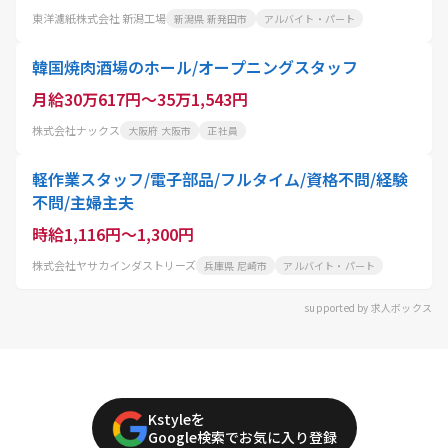
東洋濾紙株式会社 新潟工場
新潟県 新発田市
アルバイト・パート
韓国焼肉酒場のホール/オープニングスタッフ
月給30万617円～35万1,543円
株式会社ナックス
大阪府 大阪市
正社員
軽作業スタッフ/電子部品/フルタイム/資格不問/経験
不問/主婦主夫
時給1,116円～1,300円
株式会社ヤサカインダストリーズ
兵庫県 尼崎市
アルバイト・パート
supported by 求人ボックス
Kstyleを
Google検索でお気に入り登録