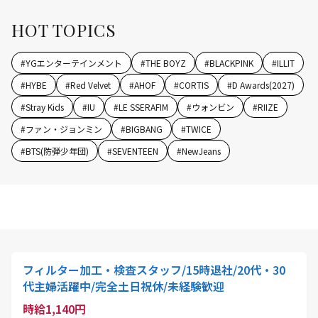
HOT TOPICS
#
YGエンターテインメント
#
THE BOYZ
#
BLACKPINK
#
ILLIT
#
HYBE
#
Red Velvet
#
AHOF
#
CORTIS
#
D Awards(2027)
#
Stray Kids
#
IU
#
LE SSERAFIM
#
ウォンビン
#
RIIZE
#
ファン・ジョンミン
#
BIGBANG
#
TWICE
#
BTS(防弾少年団)
#
SEVENTEEN
#
NewJeans
フィルター加工・検査スタッフ/15時退社/20代・30
代主婦活躍中/完全土日祝休/未経験歓迎
時給1,140円