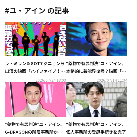
#
ユ・アイン
の記事
ラ・ミラン＆GOT7 ジニョンら
“薬物で有罪判決”ユ・アイン、
出演の映画「ハイファイブ！」
本格的に芸能界復帰？映画「ホ
10月16日より日本公開！ビジュ
ープ」VIP試写会での目撃談が
2026/07/24 18:03
2026/07/14 11:34
アル＆特報が解禁
話題
“薬物で有罪判決”ユ・アイン、
“薬物で有罪判決”ユ・アイン、
G-DRAGONの所属事務所から5
個人事務所の登録手続きを完了