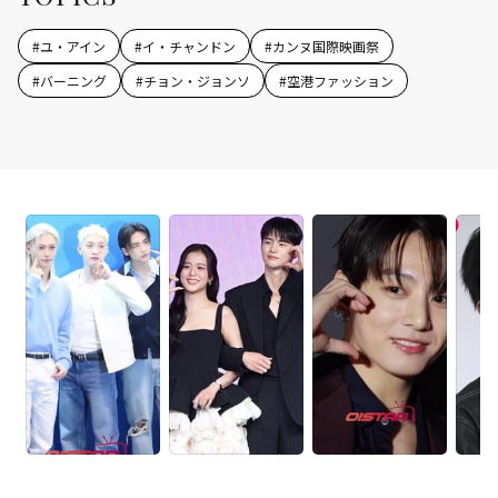
#
ユ・アイン
#
イ・チャンドン
#
カンヌ国際映画祭
#
バーニング
#
チョン・ジョンソ
#
空港ファッション