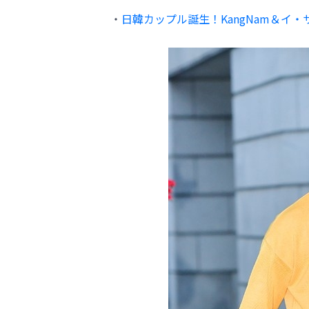
・
日韓カップル誕生！KangNam＆イ