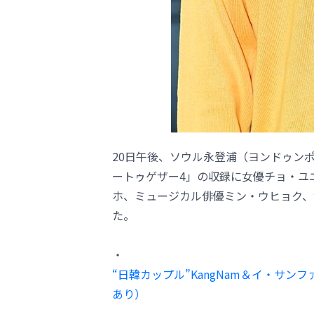
20日午後、ソウル永登浦（ヨンドゥン
ートゥゲザー4」の収録に女優チョ・ユニ
ホ、ミュージカル俳優ミン・ウヒョク、
た。
・
“日韓カップル”KangNam＆イ・サ
あり）