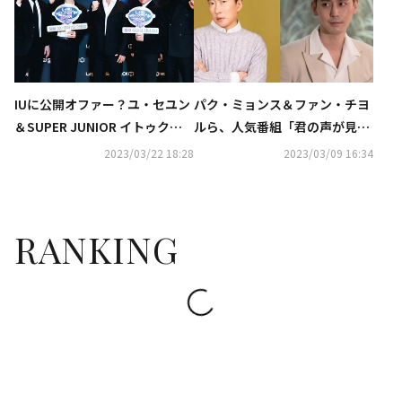
IUに公開オファー？ユ・セユン
パク・ミョンス＆ファン・チヨ
＆SUPER JUNIOR イトゥクら
ルら、人気番組「君の声が見え
「君の声が見える10」に招待し
る10」レギュラー出演決定！
2023/03/22 18:28
2023/03/09 16:34
たい芸能人は
RANKING