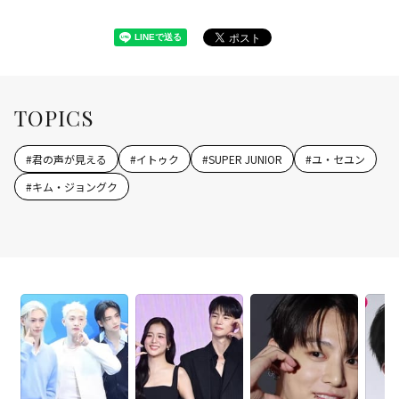
TOPICS
#
君の声が見える
#
イトゥク
#
SUPER JUNIOR
#
ユ・セユン
#
キム・ジョングク