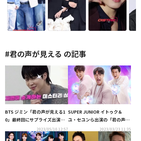
#
君の声が見える
の記事
BTS ジミン「君の声が見える1
SUPER JUNIOR イトゥク＆
0」最終回にサプライズ出演！
ユ・セユンら出演の「君の声が
MeloManceの登場にも期待
見える10」5月28日よりMnet
2023/05/10 12:57
2023/03/23 11:35
（動画あり）
にて日本初放送＆配信が決定