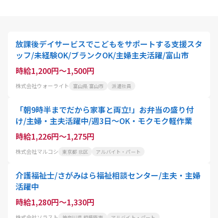
放課後デイサービスでこどもをサポートする支援スタ
ッフ/未経験OK/ブランクOK/主婦主夫活躍/富山市
時給1,200円～1,500円
株式会社ウォーライト
富山県 富山市
派遣社員
「朝9時半までだから家事と両立!」お弁当の盛り付
け/主婦・主夫活躍中/週3日～OK・モクモク軽作業
時給1,226円～1,275円
株式会社マルコシ
東京都 北区
アルバイト・パート
介護福祉士/さがみはら福祉相談センター/主夫・主婦
活躍中
時給1,280円～1,330円
株式会社ソラスト
神奈川県 相模原市
アルバイト・パート