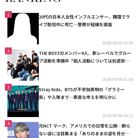
1
20代の日本人女性インフルエンサー、韓国でラ
イブ配信中に死亡…警察が経緯を調査
2026/08/06 02:59
2
THE BOYZのメンバー9人、新レーベルでグルー
プ活動を準備中「個人活動については別途契約
へ」
2026/08/06 01:58
3
Stray Kids、BTSが不参加表明の「グラミー
賞」や入隊まで…素直な考えを明らかに
2026/08/06 09:15
4
元NCT マーク、アメリカでの日常を公開…飾ら
ない姿に注目集まる「ありのままの姿を見せた