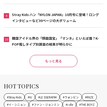
Stray Kids ハン「NYLON JAPAN」10月号に登場！ロング
9
インタビューなど30ページの大ボリューム
韓国アイドル界の「顔面国宝」「マンネ」といえば誰？K-
10
POP推しタイプ別調査の結果が明らかに
もっと見る
HOT TOPICS
#
Stray Kids
#
IU
#
LE SSERAFIM
#
ウォンビン
#
RIIZE
#
イ・シニョン
#
ファン・ジョンミン
#
i-dle
#
THE BOYZ