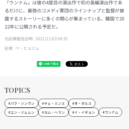
「ウンナム」は彼の4度目の演出作で初の長編演出作であ
るだけに、最強のコメディ軍団のラインナップと監督が披
露するストーリーに多くの関心が集まっている。韓国で20
22年に公開される予定だ。
元記事配信日時 :
2021/11/03 09:35
記者 :
ペ・ヒョジュ
TOPICS
#
パク・ソンウン
#
チェ・ミンス
#
オ・ダルス
#
ユン・ジェムン
#
ヨム・ヘラン
#
イ・イギョン
#
ウンナム