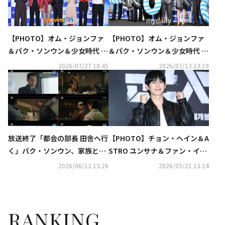
【PHOTO】オム・ジョンファ
【PHOTO】オム・ジョンファ
＆パク・ソンウン＆少女時代 ス
＆パク・ソンウン＆少女時代 ス
ヨンら、映画「ノンストップ
ヨンら、映画「ノンストップ
2026/07/27 18:45
2026/07/13 13:19
2」記者懇談会に出席
2」制作発表会に出席
放送終了「都会の部長 田舎へ行
【PHOTO】チョン・ヘイン＆A
く」パク・ソンウン、家族と話
STRO ユンサナ＆ファン・イニ
し合った末の選択とは？【ネタ
ョプら、映画「群体」VIP試写
2026/06/12 15:26
2026/05/21 13:14
バレあり】
会に出席
RANKING