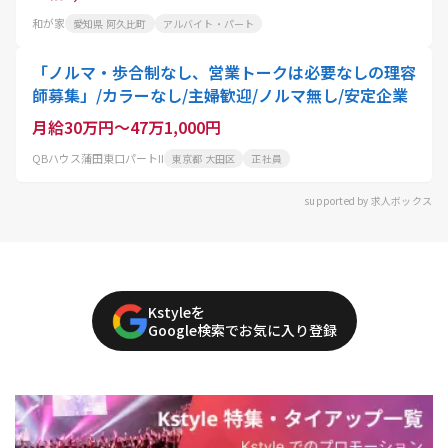
和が家
愛知県 阿久比町
アルバイト・パート
「ノルマ・歩合制なし、営業トークは必要なしの理容
師募集」/カラーなし/主婦歓迎/ノルマ無し/安定企業
月給30万円～47万1,000円
QBハウス蒲田東口パートII
東京都 大田区
正社員
supported by 求人ボックス
Kstyleを
Google検索でお気に入り登録