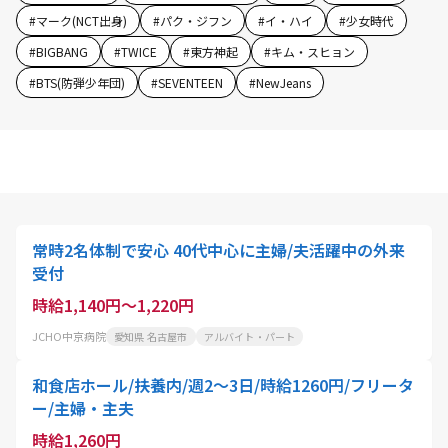
#
マーク(NCT出身)
#
パク・ジフン
#
イ・ハイ
#
少女時代
#
BIGBANG
#
TWICE
#
東方神起
#
キム・スヒョン
#
BTS(防弾少年団)
#
SEVENTEEN
#
NewJeans
常時2名体制で安心 40代中心に主婦/夫活躍中の外来
受付
時給1,140円～1,220円
JCHO中京病院
愛知県 名古屋市
アルバイト・パート
和食店ホール/扶養内/週2～3日/時給1260円/フリータ
ー/主婦・主夫
時給1,260円