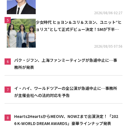
い」（動画あり）
2026/08/06 02:27
5
少女時代 ヒョヨン＆ユリ＆スヨン、ユニット“ヒ
ョリス”として正式デビュー決定！SMが下半期
の計画を公開
2026/08/05 07:56
パク・ジフン、上海ファンミーティングが急遽中止に…事
6
務所が発表
イ・ハイ、ワールドツアーの全公演が急遽中止に…事務所
7
が主催会社への法的対応を予告
Hearts2HeartsからMEOVV、NOWZまで出演決定！「202
8
6 K-WORLD DREAM AWARDS」豪華ラインナップ発表