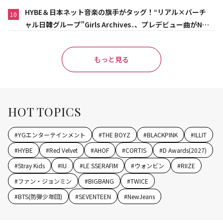
HYBE＆日本ネット音楽の旗手がタッグ！“リアル×バーチ
10
ャル日韓グループ”Girls Archives․、プレデビュー曲がNet
flix映画主題歌に異例の大抜擢
もっと見る
HOT TOPICS
#
YGエンターテインメント
#
THE BOYZ
#
BLACKPINK
#
ILLIT
#
HYBE
#
Red Velvet
#
AHOF
#
CORTIS
#
D Awards(2027)
#
Stray Kids
#
IU
#
LE SSERAFIM
#
ウォンビン
#
RIIZE
#
ファン・ジョンミン
#
BIGBANG
#
TWICE
#
BTS(防弾少年団)
#
SEVENTEEN
#
NewJeans