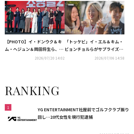
こととは？
【PHOTO】イ・ドンウク＆キ
「トッケビ」イ・エル＆キム・
ム・ヘジュン＆岡田将生ら、ド
ビョンチョルらがサプライズ登
ラマ「殺し屋たちの店2」制作
場！扮装メイクの撮影裏話も
2026/07/20 14:02
2026/07/06 14:58
発表会に出席
（動画あり）
RANKING
1
YG ENTERTAINMENT社屋前でゴルフクラブ振り
回し…20代女性を現行犯逮捕