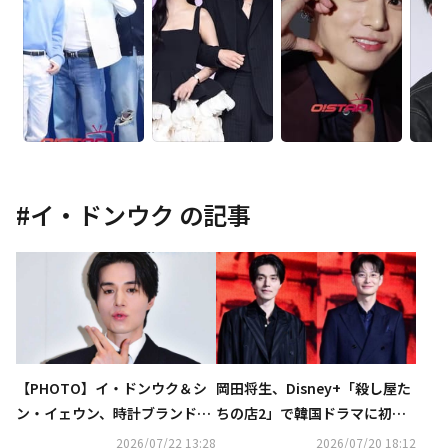
#
イ・ドンウク
の記事
【PHOTO】イ・ドンウク＆シ
岡田将生、Disney+「殺し屋た
ン・イェウン、時計ブランド
ちの店2」で韓国ドラマに初挑
「TISSOT」のイベントに出席
戦！イ・ドンウクらから学んだ
2026/07/22 13:28
2026/07/20 18:12