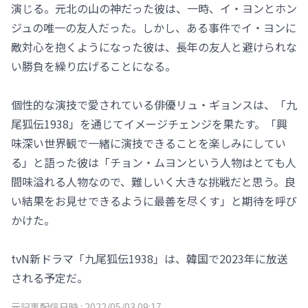
演じる。元北の山の神だった彼は、一時、イ・ヨンとホン
ジュの唯一の友人だった。しかし、ある事件でイ・ヨンに
敵対心を抱くようになった彼は、長年の友人と避けられな
い勝負を繰り広げることになる。
個性的な演技で愛されている俳優リュ・ギョンスは、「九
尾狐伝1938」を通じてイメージチェンジを果たす。「興
味深い世界観で一緒に演技できることを楽しみにしてい
る」と語った彼は「チョン・ムヨンという人物はとても人
間味溢れる人物なので、難しいく大きな挑戦だと思う。良
い結果をお見せできるように最善を尽くす」と期待を呼び
かけた。
tvN新ドラマ「九尾狐伝1938」は、韓国で2023年に放送
される予定だ。
元記事配信日時 :
2022/05/03 09:17