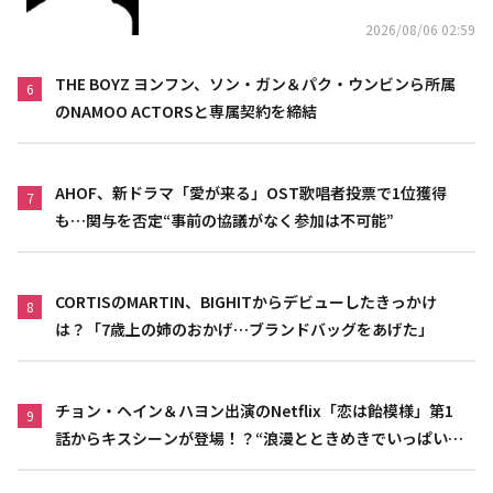
2026/08/06 02:59
THE BOYZ ヨンフン、ソン・ガン＆パク・ウンビンら所属
6
のNAMOO ACTORSと専属契約を締結
AHOF、新ドラマ「愛が来る」OST歌唱者投票で1位獲得
7
も…関与を否定“事前の協議がなく参加は不可能”
CORTISのMARTIN、BIGHITからデビューしたきっかけ
8
は？「7歳上の姉のおかげ…ブランドバッグをあげた」
チョン・ヘイン＆ハヨン出演のNetflix「恋は飴模様」第1
9
話からキスシーンが登場！？“浪漫とときめきでいっぱいの
作品”