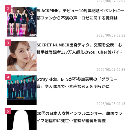
2026/08/07 02:02
2
BLACKPINK、デビュー10周年記念イベントに一
部ファンから不満の声…ロゼに関する憶測は否
定
2026/08/07 02:32
3
SECRET NUMBER出身ディタ、交際を公表！お
相手は登録者137万人超えのYouTuber兼バイオ
リニスト
2026/08/07 02:38
4
Stray Kids、BTSが不参加表明の「グラミー
賞」や入隊まで…素直な考えを明らかに
2026/08/06 09:15
5
20代の日本人女性インフルエンサー、韓国でラ
イブ配信中に死亡…警察が経緯を調査