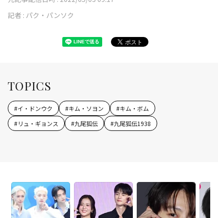
記者 :
パク・パンソク
TOPICS
#
イ・ドンウク
#
キム・ソヨン
#
キム・ボム
#
リュ・ギョンス
#
九尾狐伝
#
九尾狐伝1938