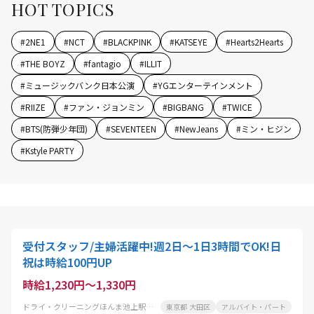
HOT TOPICS
#
2NE1
#
NCT
#
BLACKPINK
#
KATSEYE
#
Hearts2Hearts
#
THE BOYZ
#
fantagio
#
ILLIT
#
ミュージックバンク日本公演
#
YGエンターテインメント
#
RIIZE
#
ファン・ジョンミン
#
BIGBANG
#
TWICE
#
BTS(防弾少年団)
#
SEVENTEEN
#
NewJeans
#
ミン・ヒジン
#
Kstyle PARTY
受付スタッフ/主婦活躍中!週2日～1日3時間でOK!日
祝は時給100円UP
時給1,230円～1,330円
ドライ・クリーニングほんま池上駅前店
東京都 大田区
アルバイト・パート