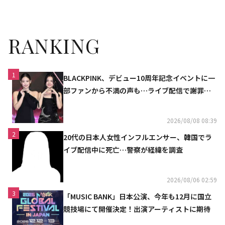
トを配布すると言われた”
異なる”
RANKING
1
BLACKPINK、デビュー10周年記念イベントに一
部ファンから不満の声も…ライブ配信で謝罪
「コミュニケーション不足だった」
2026/08/08 08:39
2
20代の日本人女性インフルエンサー、韓国でラ
イブ配信中に死亡…警察が経緯を調査
2026/08/06 02:59
3
「MUSIC BANK」日本公演、今年も12月に国立
競技場にて開催決定！出演アーティストに期待