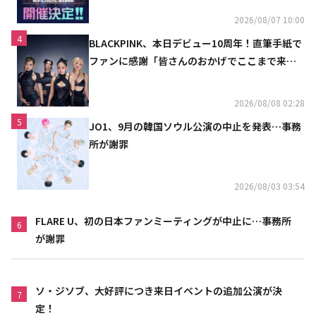
2026/08/07 10:00
4
BLACKPINK、本日デビュー10周年！直筆手紙で
ファンに感謝「皆さんのおかげでここまで来ら
れた」
2026/08/08 02:28
5
JO1、9月の韓国ソウル公演の中止を発表…事務
所が謝罪
2026/08/03 03:54
FLARE U、初の日本ファンミーティングが中止に…事務所
6
が謝罪
ソ・ジソブ、大好評につき来日イベントの追加公演が決
7
定！