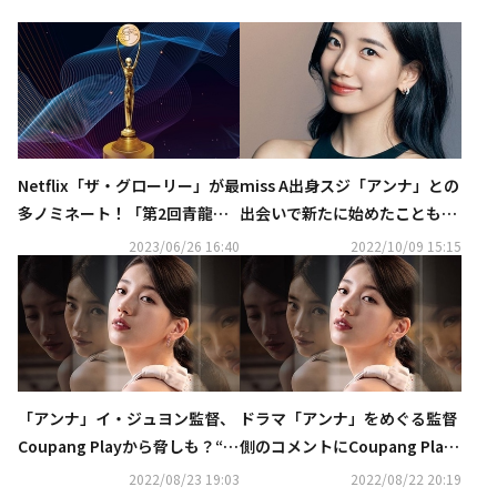
Netflix「ザ・グローリー」が最
miss A出身スジ「アンナ」との
多ノミネート！「第2回青龍シ
出会いで新たに始めたことも？
リーズアワード」最終候補を発
役作りについて語る“日記で感
2023/06/26 16:40
2022/10/09 15:15
表
情を記録した”
「アンナ」イ・ジュヨン監督、
ドラマ「アンナ」をめぐる監督
Coupang Playから脅しも？“同
側のコメントにCoupang Play
意しなければ虚偽の公式コメン
が再び反論“一括謝罪は事実と
2022/08/23 19:03
2022/08/22 20:19