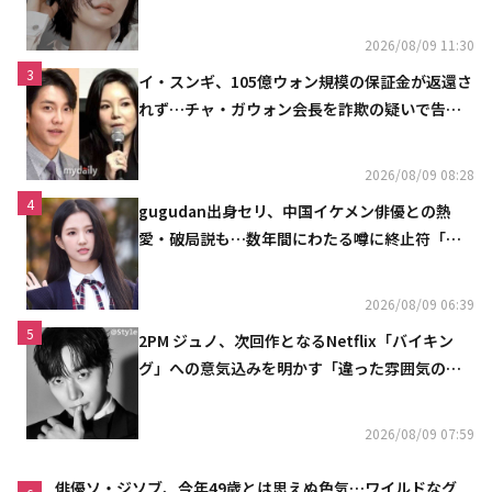
2026/08/09 11:30
3
イ・スンギ、105億ウォン規模の保証金が返還さ
れず…チャ・ガウォン会長を詐欺の疑いで告訴
へ
2026/08/09 08:28
4
gugudan出身セリ、中国イケメン俳優との熱
愛・破局説も…数年間にわたる噂に終止符「邪
魔しないで」
2026/08/09 06:39
5
2PM ジュノ、次回作となるNetflix「バイキン
グ」への意気込みを明かす「違った雰囲気の姿
をお見せできると思う」
2026/08/09 07:59
俳優ソ・ジソブ、今年49歳とは思えぬ色気…ワイルドなグ