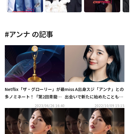
#
アンナ
の記事
Netflix「ザ・グローリー」が最
miss A出身スジ「アンナ」との
多ノミネート！「第2回青龍シ
出会いで新たに始めたことも？
リーズアワード」最終候補を発
役作りについて語る“日記で感
2023/06/26 16:40
2022/10/09 15:15
表
情を記録した”