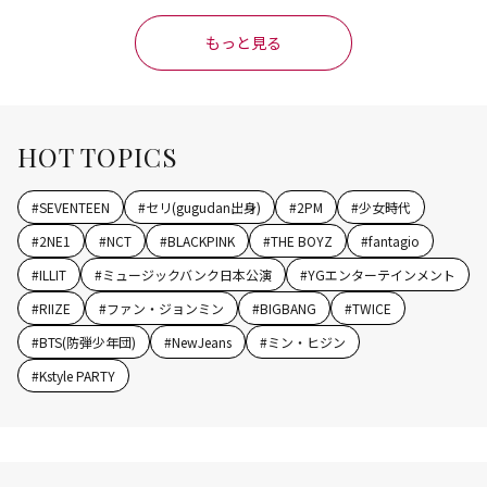
もっと見る
HOT TOPICS
#
SEVENTEEN
#
セリ(gugudan出身)
#
2PM
#
少女時代
#
2NE1
#
NCT
#
BLACKPINK
#
THE BOYZ
#
fantagio
#
ILLIT
#
ミュージックバンク日本公演
#
YGエンターテインメント
#
RIIZE
#
ファン・ジョンミン
#
BIGBANG
#
TWICE
#
BTS(防弾少年団)
#
NewJeans
#
ミン・ヒジン
#
Kstyle PARTY