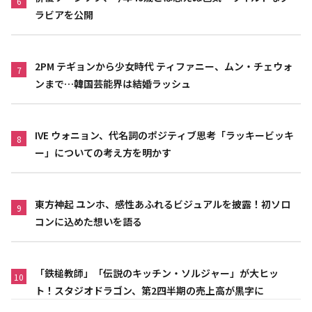
6
ラビアを公開
2PM テギョンから少女時代 ティファニー、ムン・チェウォ
7
ンまで…韓国芸能界は結婚ラッシュ
IVE ウォニョン、代名詞のポジティブ思考「ラッキービッキ
8
ー」についての考え方を明かす
東方神起 ユンホ、感性あふれるビジュアルを披露！初ソロ
9
コンに込めた想いを語る
「鉄槌教師」「伝説のキッチン・ソルジャー」が大ヒッ
10
ト！スタジオドラゴン、第2四半期の売上高が黒字に