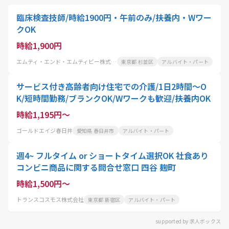
臨床検査技師/時給1900円・午前のみ/扶養内・Wワー
クOK
時給1,900円
エムティ・エンド・エムティビー株式会社
東京都 杉並区
アルバイト・パート
サービス付き高齢者向け住宅での介護/1日2時間～O
K/短時間勤務/ブランクOK/Wワークも歓迎/扶養内OK
時給1,195円～
ゴールドエイジ春日井
愛知県 春日井市
アルバイト・パート
週4~ フルタイム or ショートタイム選択OK 社食あり
コンビニ商品に関する問合せ窓口 四谷 麹町
時給1,500円～
トランスコスモス株式会社
東京都 新宿区
アルバイト・パート
supported by 求人ボックス