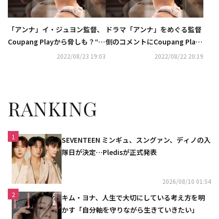
「アンナ」イ・ジュヨン監督、
ドラマ「アンナ」をめぐる監督
Coupang Playから脅しも？“同
側のコメントにCoupang Play
意しなければ虚偽の公式コメン
が再び反論“一括謝罪は事実と
2022/08/23 19:03
2022/08/22 20:19
トを配布すると言われた”
異なる”
RANKING
1
SEVENTEEN ミンギュ、スングァン、ディノの入
隊日が決定…Pledisが正式発表
2026/08/10 01:54
2
キム・ヨナ、人生で大切にしている考え方を明
かす「自分軸を守りながら生きていきたい」