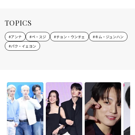
TOPICS
#
アンナ
#
ペ・スジ
#
チョン・ウンチェ
#
キム・ジュンハン
#
パク・イェヨン