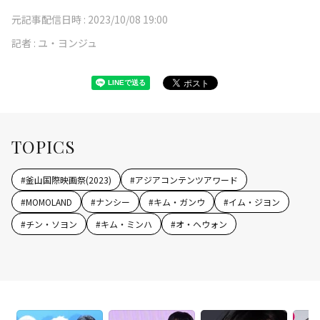
元記事配信日時 :
2023/10/08 19:00
記者 :
ユ・ヨンジュ
TOPICS
#
釜山国際映画祭(2023)
#
アジアコンテンツアワード
#
MOMOLAND
#
ナンシー
#
キム・ガンウ
#
イム・ジヨン
#
チン・ソヨン
#
キム・ミンハ
#
オ・ヘウォン