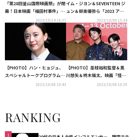
「第28回釜山国際映画祭」が閉
イム・ジヨン＆SEVENTEEN ジ
幕！日本映画「福田村事件」は
ュン＆柳楽優弥ら「2023 アジ
ニューカレンツ賞を受賞（総
アコンテンツアワード」で続々
2023/10/14 16:37
2023/10/09 15:34
合）
受賞！「ムービング」は6冠に
（総合）
【PHOTO】ハン・ヒョジュ、
【PHOTO】是枝裕和監督＆黒
スペシャルトークプログラム
川想矢＆柊木陽太、映画「怪
「アクターズハウス」のイベン
物」の記者懇談会に出席
2023/10/08 10:43
2023/10/08 10:29
トに参加
RANKING
1
20代の日本人女性インフルエンサー、韓国でラ