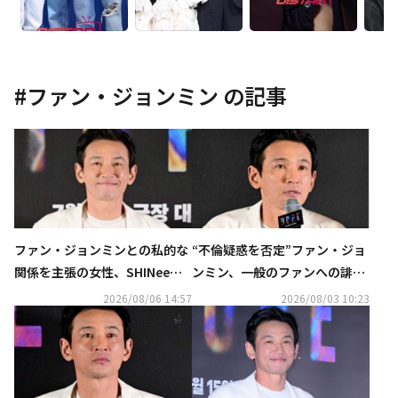
#
ファン・ジョンミン
の記事
ファン・ジョンミンとの私的な
“不倫疑惑を否定”ファン・ジョ
関係を主張の女性、SHINee＆N
ンミン、一般のファンへの誹謗
CTのファンだった？約70件の
中傷に警告「暴露者ではない」
2026/08/06 14:57
2026/08/03 10:23
通話内容も明らかに