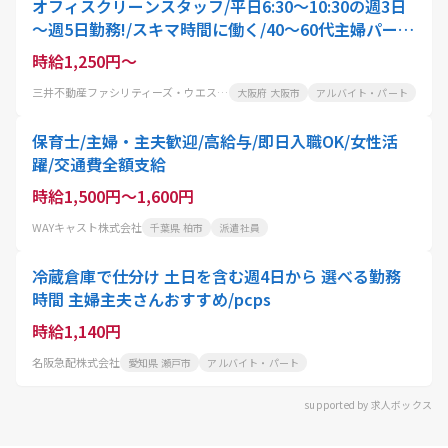
オフィスクリーンスタッフ/平日6:30～10:30の週3日
～週5日勤務!/スキマ時間に働く/40～60代主婦パート
活躍中
時給1,250円～
三井不動産ファシリティーズ・ウエスト株式会社
大阪府 大阪市
アルバイト・パート
保育士/主婦・主夫歓迎/高給与/即日入職OK/女性活
躍/交通費全額支給
時給1,500円～1,600円
WAYキャスト株式会社
千葉県 柏市
派遣社員
冷蔵倉庫で仕分け 土日を含む週4日から 選べる勤務
時間 主婦主夫さんおすすめ/pcps
時給1,140円
名阪急配株式会社
愛知県 瀬戸市
アルバイト・パート
supported by 求人ボックス