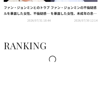
ファン・ジョンミンとのトラブ
ファン・ジョンミンの不倫疑惑
ルを暴露した女性、不倫疑惑や
を暴露した女性、未成年の息子
事業に関するDispatchの報道
にも接触か…食い違う主張
2026/07/31 18:44
2026/07/30 12:14
に反論
RANKING