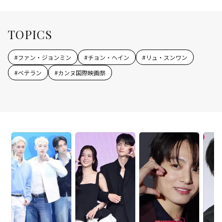
TOPICS
#
ファン・ジョンミン
#
チョン・ヘイン
#
リュ・スンワン
#
ベテラン
#
カンヌ国際映画祭