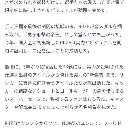
さが求められる競技だけに、選手たちの没入した姿と電光
掲示板に映し出されたビジュアルが話題を集めた。
手に汗握る最後の瞬間の接戦の末、RIIZEが金メダルを掴
み取り、「男子射撃の帝王」として堂々と立ち上がった。
今年、同大会に初出場したRIIZEは実力とビジュアルを同
時に証明し、二兎を追うことに成功した。
最後に、5年ぶりに復活したPK戦には、実力が証明された
元選手出身のアイドルから隠れた実力の“新強者”まで、サ
ッカーに真剣に向き合うアイドルたちが総出動した。キッ
カーの躊躇ないシュートとゴールキーパーの身を惜しまな
いスーパーセーブで、観戦するファンはもちろん、キャス
ターや解説委員までも立ち上がらせる名勝負を見せた。
RIIZEはウンソクからソヒ、NOWZのユンまで、ワールド