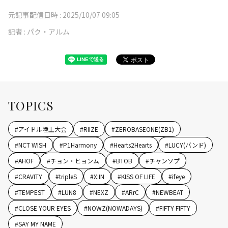
元記事配信日時 :
2025/10/07 09:05
記者 :
パク・アルム
TOPICS
#
アイドル陸上大会
#
RIIZE
#
ZEROBASEONE(ZB1)
#
NCT WISH
#
P1Harmony
#
Hearts2Hearts
#
LUCY(バンド)
#
AHOF
#
チョン・ヒョンム
#
BTOB
#
チャンソプ
#
CRAVITY
#
tripleS
#
X:IN
#
KISS OF LIFE
#
ifeye
#
TEMPEST
#
LUN8
#
NEXZ
#
ARrC
#
NEWBEAT
#
CLOSE YOUR EYES
#
NOWZ(NOWADAYS)
#
FIFTY FIFTY
#
SAY MY NAME