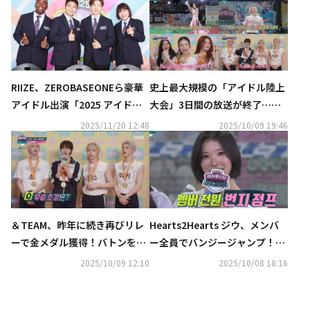
RIIZE、ZEROBASEONEら豪華
史上最大規模の「アイドル陸上
アイドル出演「2025 アイドル
大会」3日間の放送が終了…今
陸上大会」KNTVで2026年1月
年のルーキー＆ダークホース
2025/11/20 12:48
2025/10/09 19:46
に日本初放送！
は？
＆TEAM、昨年に続き再びリレ
Hearts2Hearts ジウ、メンバ
ーで金メダル獲得！バトンを落
ー全員でバンジージャンプ！？
とすも圧倒的な実力を発揮
「アイドル陸上大会」での優勝
2025/10/09 12:10
2025/10/08 18:16
公約が話題