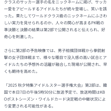
クラスのサッカー選手の名をニックネームに掲げ、サッカ
ー愛をアピールするアイドルたちが続々登場し、笑いを誘
った。果たしてワールドクラス級のニックネームにふさわ
しい実力を見せられるのか、人々の関心が高まるPK戦の
準決勝と決勝の結果は第2部で公開されると伝えられ、好
奇心を刺激した。
さらに第2部の予告映像では、男子相撲団体戦から拳銃射
撃の女子団体戦まで、様々な種目で没入感の高い試合とア
イドルたちの予想外の活躍が融合した現場が公開され、早
くも期待を高めた。
「2025 秋夕特集アイドルスター選手権大会」第2部は、韓
国で本日7日の午後5時50分に放送予定で、放送時間はKB
Oポストシーズン・ワイルドカード決定戦の中継状況によ
り変更される可能性がある。