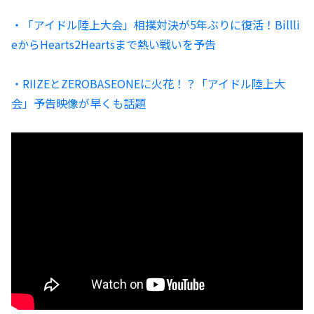
・「アイドル陸上大会」相撲対決が5年ぶりに復活！Billli
eからHearts2Heartsまで熱い戦いを予告
・RIIZEとZEROBASEONEに火花！？「アイドル陸上大
会」予告映像が早くも話題