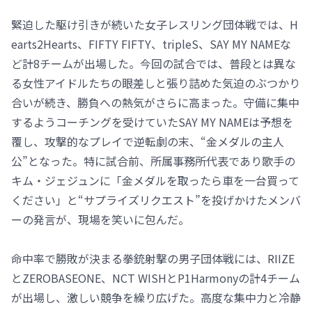
緊迫した駆け引きが続いた女子レスリング団体戦では、H
earts2Hearts、FIFTY FIFTY、tripleS、SAY MY NAMEな
ど計8チームが出場した。今回の試合では、普段とは異な
る女性アイドルたちの眼差しと張り詰めた気迫のぶつかり
合いが続き、勝負への熱気がさらに高まった。守備に集中
するようコーチングを受けていたSAY MY NAMEは予想を
覆し、攻撃的なプレイで逆転劇の末、“金メダルの主人
公”となった。特に試合前、所属事務所代表であり歌手の
キム・ジェジュンに「金メダルを取ったら車を一台買って
ください」と“サプライズリクエスト”を投げかけたメンバ
ーの発言が、現場を笑いに包んだ。
命中率で勝敗が決まる拳銃射撃の男子団体戦には、RIIZE
とZEROBASEONE、NCT WISHとP1Harmonyの計4チーム
が出場し、激しい競争を繰り広げた。高度な集中力と冷静