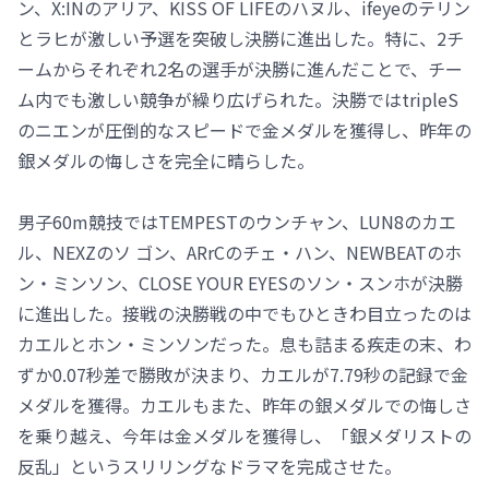
ン、X:INのアリア、KISS OF LIFEのハヌル、ifeyeのテリン
とラヒが激しい予選を突破し決勝に進出した。特に、2チ
ームからそれぞれ2名の選手が決勝に進んだことで、チー
ム内でも激しい競争が繰り広げられた。決勝ではtripleS
のニエンが圧倒的なスピードで金メダルを獲得し、昨年の
銀メダルの悔しさを完全に晴らした。
男子60m競技ではTEMPESTのウンチャン、LUN8のカエ
ル、NEXZのソ ゴン、ARrCのチェ・ハン、NEWBEATのホ
ン・ミンソン、CLOSE YOUR EYESのソン・スンホが決勝
に進出した。接戦の決勝戦の中でもひときわ目立ったのは
カエルとホン・ミンソンだった。息も詰まる疾走の末、わ
ずか0.07秒差で勝敗が決まり、カエルが7.79秒の記録で金
メダルを獲得。カエルもまた、昨年の銀メダルでの悔しさ
を乗り越え、今年は金メダルを獲得し、「銀メダリストの
反乱」というスリリングなドラマを完成させた。