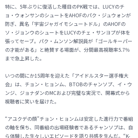
特に、5年ぶりに復活した種目のPK戦では、LUCYのチ
ョ・ウォンサンのシュートをAHOFのパク・ジュウォンが
防ぎ、異名「宇宙ジャガイモシュートドル」のAHOFの
ソ・ジョンウのシュートをLUCYのチェ・サンヨプが体を
張ってセーブ。パク・ムンソン解説員が「ゴールキーパー
の才能がある」と絶賛する場面が、分間最高視聴率5.7％
まで急上昇した。
いつの間にか15周年を迎えた「アイドルスター選手権大
会」は、チョン・ヒョンム、BTOBのチャンソプ、イ・ウ
ンジ、ジョナダンのMCおよび完璧な実況で、開幕式から
視聴者に笑いを届けた。
“アユクデの顔”チョン・ヒョンムは安定した進行力で番組
の軸を保ち、同番組の出場経験者であるチャンソプは、自
ら体験した生々しいエピソードを語り共感を生んだ。“K-