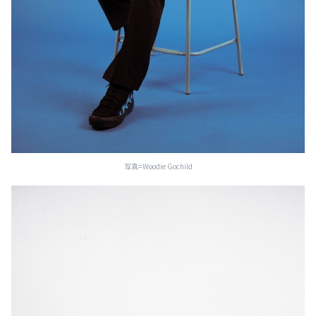
写真=Woodie Gochild