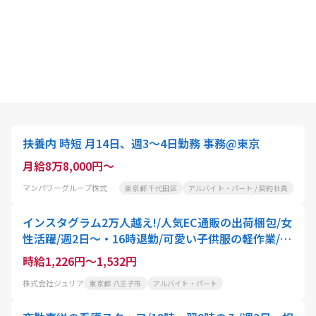
扶養内 時短 月14日、週3～4日勤務 事務@東京
月給8万8,000円～
マンパワーグループ株式会社
東京都 千代田区
アルバイト・パート / 契約社員
インスタグラム2万人越え!/人気EC通販の出荷梱包/女
性活躍/週2日〜・16時退勤/可愛い子供服の軽作業/子
育てママ在籍・扶養内OKのパートスタッフ
時給1,226円～1,532円
株式会社ジュリア
東京都 八王子市
アルバイト・パート