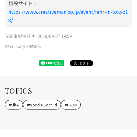
特設サイト：
https://www.creativeman.co.jp/event/hmr-in-tokyo1
8/
元記事配信日時 :
2018/09/07 19:59
記者 :
Kstyle編集部
TOPICS
#
Sik-K
#
Woodie Gochild
#
HAON