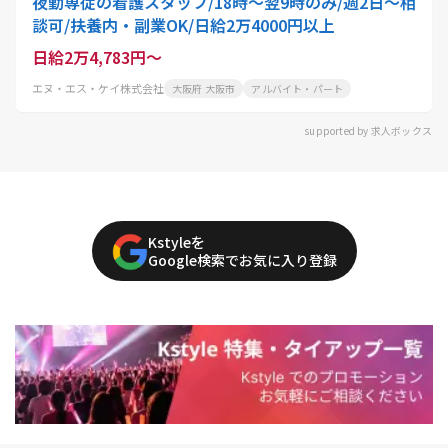
夜勤専従の看護スタッフ/18時～翌9時のみ/週2日～相
談可/扶養内・副業OK/日給2万4000円以上
日給2万4,783円～
エヌ・エス・ケイ株式会社
大阪府 大阪市
アルバイト・パート
supported by 求人ボックス
Kstyleを
Google検索でお気に入り登録