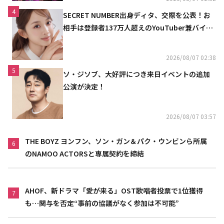
4
SECRET NUMBER出身ディタ、交際を公表！お
相手は登録者137万人超えのYouTuber兼バイオ
リニスト
2026/08/07 02:38
5
ソ・ジソブ、大好評につき来日イベントの追加
公演が決定！
2026/08/07 03:57
THE BOYZ ヨンフン、ソン・ガン＆パク・ウンビンら所属
6
のNAMOO ACTORSと専属契約を締結
AHOF、新ドラマ「愛が来る」OST歌唱者投票で1位獲得
7
も…関与を否定“事前の協議がなく参加は不可能”