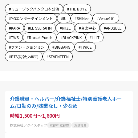
#
ミュージックバンク日本公演
#
THE BOYZ
#
YGエンターテインメント
#
IU
#
SHINee
#
Venue101
#
KARA
#
LE SSERAFIM
#
RIIZE
#
音楽中心
#
AND2BLE
#
TWS
#
Rocket Punch
#
BLACKPINK
#
ILLIT
#
ファン・ジョンミン
#
BIGBANG
#
TWICE
#
BTS(防弾少年団)
#
SEVENTEEN
介護職員・ヘルパー/介護福祉士/特別養護老人ホー
ム/日勤のみ/残業なし・少なめ
時給1,500円～1,600円
株式会社ツクイスタッフ
京都府 京都市
派遣社員