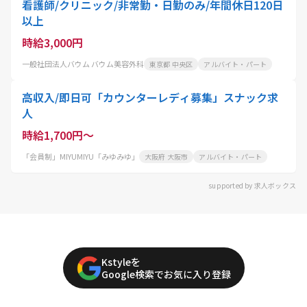
看護師/クリニック/非常勤・日勤のみ/年間休日120日
以上
時給3,000円
一般社団法人バウム バウム美容外科
東京都 中央区
アルバイト・パート
高収入/即日可「カウンターレディ募集」スナック求
人
時給1,700円～
「会員制」MIYUMIYU「みゆみゆ」
大阪府 大阪市
アルバイト・パート
supported by 求人ボックス
Kstyleを
Google検索でお気に入り登録