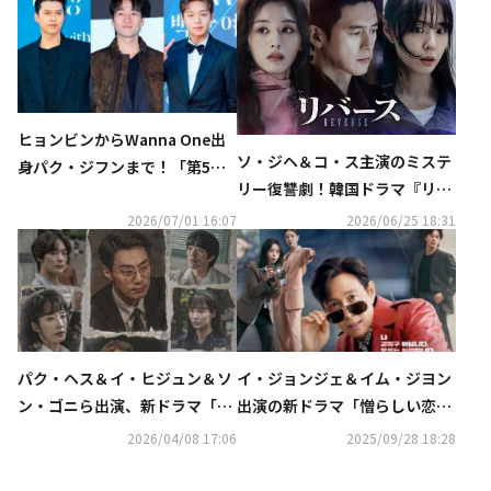
ヒョンビンからWanna One出
ソ・ジヘ＆コ・ス主演のミステ
身パク・ジフンまで！「第5回
リー復讐劇！韓国ドラマ『リバ
青龍シリーズアワード」最終ノ
ース』をU-NEXTで独占配信決
ミネートを発表
2026/07/01 16:07
2026/06/25 18:31
定
パク・ヘス＆イ・ヒジュン＆ソ
イ・ジョンジェ＆イム・ジヨン
ン・ゴニら出演、新ドラマ「か
出演の新ドラマ「憎らしい恋」
かし」団体ポスターを公開
ユニークなポスター公開
2026/04/08 17:06
2025/09/28 18:28