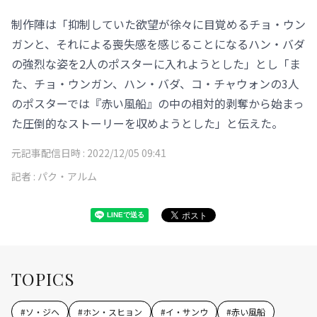
制作陣は「抑制していた欲望が徐々に目覚めるチョ・ウン
ガンと、それによる喪失感を感じることになるハン・バダ
の強烈な姿を2人のポスターに入れようとした」とし「ま
た、チョ・ウンガン、ハン・バダ、コ・チャウォンの3人
のポスターでは『赤い風船』の中の相対的剥奪から始まっ
た圧倒的なストーリーを収めようとした」と伝えた。
元記事配信日時 :
2022/12/05 09:41
記者 :
パク・アルム
TOPICS
#
ソ・ジヘ
#
ホン・スヒョン
#
イ・サンウ
#
赤い風船