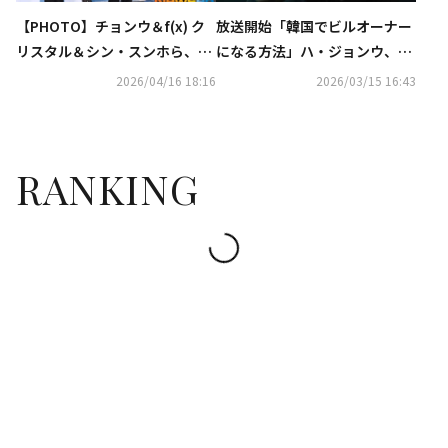
【PHOTO】チョンウ＆f(x) ク
放送開始「韓国でビルオーナー
リスタル＆シン・スンホら、映
になる方法」ハ・ジョンウ、自
画「チャング」メディア試写会
身を取り巻く世界が奇妙に回り
2026/04/16 18:16
2026/03/15 16:43
に出席
始める【ネタバレあり】
RANKING