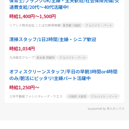
保育士/ブランクOK/主婦・主夫歓迎/社会保険完備/交
通費支給/20代～40代活躍中!
時給1,400円～1,500円
リアシス株式会社 ことばの森保育園
東京都 大田区
アルバイト・パート
清掃スタッフ/1日2時間/主婦・シニア歓迎
時給1,034円
九州産交グループ
熊本県 阿蘇市
アルバイト・パート
オフィスクリーンスタッフ/平日の早朝3時間or4時間
のみ/朝活にピッタリ!主婦パート活躍中
時給1,250円～
三井不動産ファシリティーズ・ウエスト株式会社
大阪府 大阪市
アルバイト・パート
supported by 求人ボックス