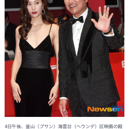
4日午後、釜山（プサン）海雲台（ヘウンデ）区映画の殿