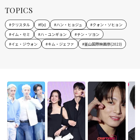
TOPICS
#
クリスタル
#
f(x)
#
ハン・ヒョジュ
#
クォン・ソヒョン
#
イム・セミ
#
ハ・ユンギョン
#
チン・ソヨン
#
イェ・ジウォン
#
キム・ジェファ
#
釜山国際映画祭(2023)