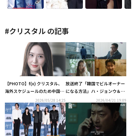
#
クリスタル
の記事
【PHOTO】f(x) クリスタル、
放送終了「韓国でビルオーナー
海外スケジュールのため中国へ
になる方法」ハ・ジョンウ＆イ
出国
ム・スジョンらが迎えた結末と
2026/05/28 14:25
2026/04/21 19:09
は【ネタバレあり】