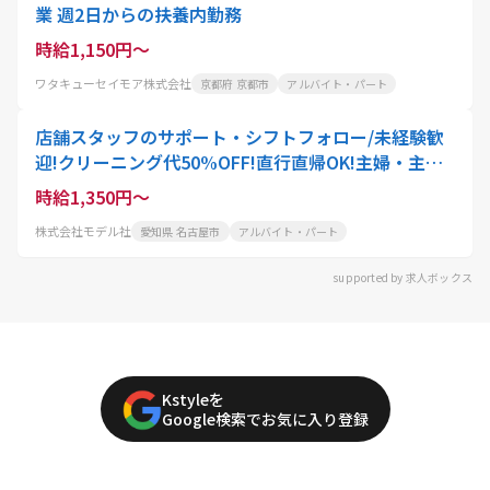
業 週2日からの扶養内勤務
時給1,150円～
ワタキューセイモア株式会社
京都府 京都市
アルバイト・パート
店舗スタッフのサポート・シフトフォロー/未経験歓
迎!クリーニング代50%OFF!直行直帰OK!主婦・主夫
活躍中!ブランクOK!正社員登用あり
時給1,350円～
株式会社モデル社
愛知県 名古屋市
アルバイト・パート
supported by 求人ボックス
Kstyleを
Google検索でお気に入り登録