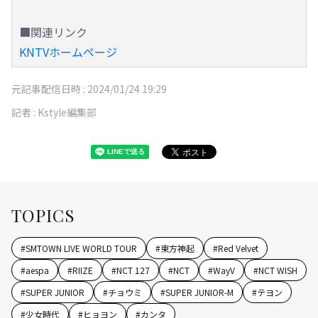
■関連リンク
KNTVホームページ
元記事配信日時 :
2024/01/24 19:29
記者 :
Kstyle編集部
TOPICS
#
SMTOWN LIVE WORLD TOUR
#
東方神起
#
Red Velvet
#
aespa
#
RIIZE
#
NCT 127
#
NCT
#
WayV
#
NCT WISH
#
SUPER JUNIOR
#
チョウミ
#
SUPER JUNIOR-M
#
テヨン
#
少女時代
#
ヒョヨン
#
カンタ