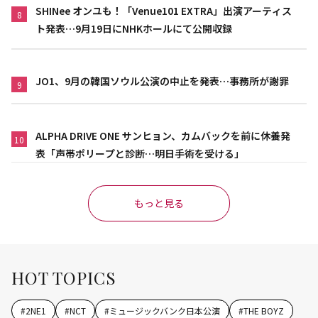
SHINee オンユも！「Venue101 EXTRA」出演アーティス
8
ト発表…9月19日にNHKホールにて公開収録
JO1、9月の韓国ソウル公演の中止を発表…事務所が謝罪
9
ALPHA DRIVE ONE サンヒョン、カムバックを前に休養発
10
表「声帯ポリープと診断…明日手術を受ける」
もっと見る
HOT TOPICS
#
2NE1
#
NCT
#
ミュージックバンク日本公演
#
THE BOYZ