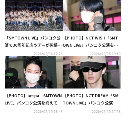
「SMTOWN LIVE」バンコク公
【PHOTO】NCT WISH「SMT
演で30周年記念ツアーが閉幕！
OWN LIVE」バンコク公演を終
コラボやソロまで、4時間越え
えて韓国に到着（動画あり）
2026/02/16 12:26
2026/02/15 19:10
の多彩なステージ
【PHOTO】aespa「SMTOWN
【PHOTO】NCT DREAM「SM
LIVE」バンコク公演を終えて韓
TOWN LIVE」バンコク公演を
国に到着（動画あり）
終えて韓国に到着（動画あり）
2026/02/15 18:43
2026/02/15 17:58