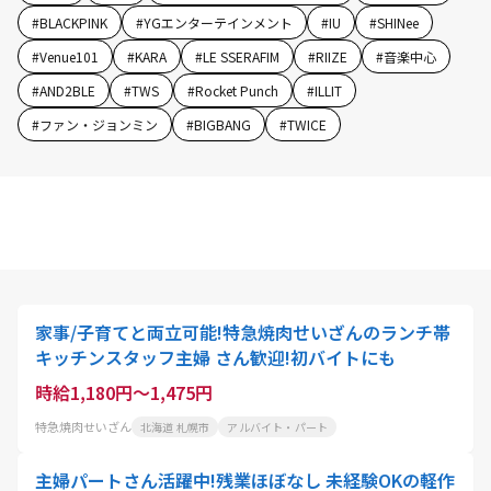
#
BLACKPINK
#
YGエンターテインメント
#
IU
#
SHINee
#
Venue101
#
KARA
#
LE SSERAFIM
#
RIIZE
#
音楽中心
#
AND2BLE
#
TWS
#
Rocket Punch
#
ILLIT
#
ファン・ジョンミン
#
BIGBANG
#
TWICE
家事/子育てと両立可能!特急焼肉せいざんのランチ帯
キッチンスタッフ主婦 さん歓迎!初バイトにも
時給1,180円～1,475円
特急焼肉せいざん
北海道 札幌市
アルバイト・パート
主婦パートさん活躍中!残業ほぼなし 未経験OKの軽作