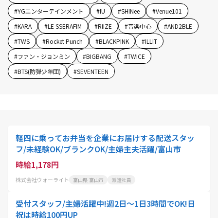
#
YGエンターテインメント
#
IU
#
SHINee
#
Venue101
#
KARA
#
LE SSERAFIM
#
RIIZE
#
音楽中心
#
AND2BLE
#
TWS
#
Rocket Punch
#
BLACKPINK
#
ILLIT
#
ファン・ジョンミン
#
BIGBANG
#
TWICE
#
BTS(防弾少年団)
#
SEVENTEEN
軽四に乗ってお弁当を企業にお届けする配送スタッ
フ/未経験OK/ブランクOK/主婦主夫活躍/富山市
時給1,178円
株式会社ウォーライト
富山県 富山市
派遣社員
受付スタッフ/主婦活躍中!週2日～1日3時間でOK!日
祝は時給100円UP