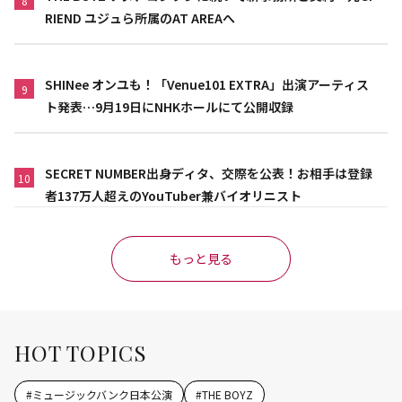
8
RIEND ユジュら所属のAT AREAへ
SHINee オンユも！「Venue101 EXTRA」出演アーティス
9
ト発表…9月19日にNHKホールにて公開収録
SECRET NUMBER出身ディタ、交際を公表！お相手は登録
10
者137万人超えのYouTuber兼バイオリニスト
もっと見る
HOT TOPICS
#
ミュージックバンク日本公演
#
THE BOYZ