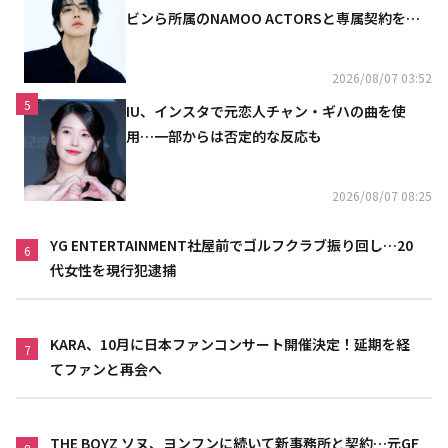
ビンら所属のNAMOO ACTORSと専属契約を締
結
2026/08/07 03:52
5
IU、インスタで元恋人チャン・ギハの曲を使
用…一部からは否定的な反応も
2026/08/07 08:25
YG ENTERTAINMENT社屋前でゴルフクラブ振り回し…20
6
代女性を現行犯逮捕
KARA、10月に日本ファンコンサート開催決定！延期を経
7
てファンと再会へ
THE BOYZ ソヌ、ヨンフンに続いて新事務所と契約…元GF