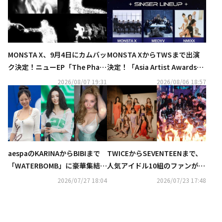
MONSTA X、9月4日にカムバッ
MONSTA XからTWSまで出演
ク決定！ニューEP「The Phas
決定！「Asia Artist Awards」
e」予告映像を公開
新たなラインナップ発表
2026/08/07 19:31
2026/08/06 18:57
aespaのKARINAからBIBIまで
TWICEからSEVENTEENまで、
「WATERBOMB」に豪華集結！
人気アイドル10組のファンが熾
ビキニ＆上半身裸のパフォーマ
烈なバトル！新サバイバル番組
2026/07/27 18:04
2026/07/23 17:48
ンスが話題…過激すぎると賛否
「ファンダムステージ」に注目
の声も