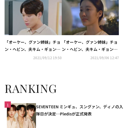
【2021年韓国ドラマ決算】
「オーケー、グァン姉妹」チョ
「オーケー、グァン姉妹」チョ
ン・ヘビン、夫キム・ギョンナ
ン・ヘビン、夫キム・ギョンナ
ムに離婚を切り出す…二人の運
ムの行動に涙
2021/09/12 19:50
2021/09/06 12:47
命は
RANKING
1
SEVENTEEN ミンギュ、スングァン、ディノの入
隊日が決定…Pledisが正式発表