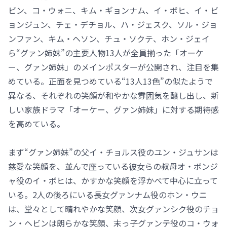
ビン、コ・ウォニ、キム・ギョンナム、イ・ボヒ、イ・ビ
ョンジュン、チェ・デチョル、ハ・ジェスク、ソル・ジョ
ンファン、キム・ヘソン、チュ・ソクテ、ホン・ジェイ
ら“グァン姉妹”の主要人物13人が全員揃った「オーケ
ー、グァン姉妹」のメインポスターが公開され、注目を集
めている。正面を見つめている“13人13色”の似たようで
異なる、それぞれの笑顔が和やかな雰囲気を醸し出し、新
しい家族ドラマ「オーケー、グァン姉妹」に対する期待感
を高めている。
まず“グァン姉妹”の父イ・チョルス役のユン・ジュサンは
慈愛な笑顔を、並んで座っている彼女らの叔母オ・ボンジ
ャ役のイ・ボヒは、かすかな笑顔を浮かべて中心に立って
いる。2人の後ろにいる長女グァンナム役のホン・ウニ
は、堂々として晴れやかな笑顔、次女グァンシク役のチョ
ン・ヘビンは朗らかな笑顔、末っ子グァンテ役のコ・ウォ