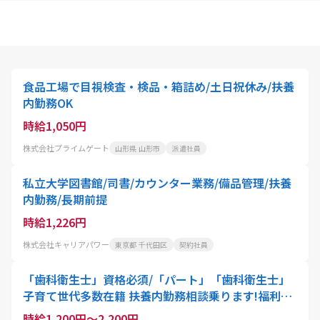
食品工場で目視検査・検品・箱詰め/土日祝休み/扶養
内勤務OK
時給1,050円
株式会社プライムゲート
山形県 山形市
派遣社員
私立大学図書館/司書/カウンター業務/備品管理/扶養
内勤務/長期前提
時給1,226円
株式会社キャリアパワー
東京都 千代田区
契約社員
「歯科衛生士」資格必須/「パート」「歯科衛生士」
子育て世代多数在籍 扶養内勤務相談乗ります!福利厚
生充実のお仕事です
時給1,200円～2,200円