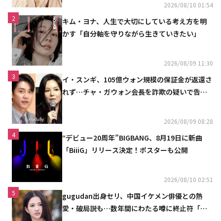
2026/08/10 01:54
2
キム・ヨナ、人生で大切にしている考え方を明
かす「自分軸を守りながら生きていきたい」
2026/08/09 11:30
3
イ・スンギ、105億ウォン規模の保証金が返還さ
れず…チャ・ガウォン会長を詐欺の疑いで告訴
へ
2026/08/09 08:28
4
“デビュー20周年”BIGBANG、8月19日に新曲
「BiiiG」リリース決定！ポスターも公開
2026/08/10 02:51
5
gugudan出身セリ、中国イケメン俳優との熱
愛・破局説も…数年間にわたる噂に終止符「邪
魔しないで」