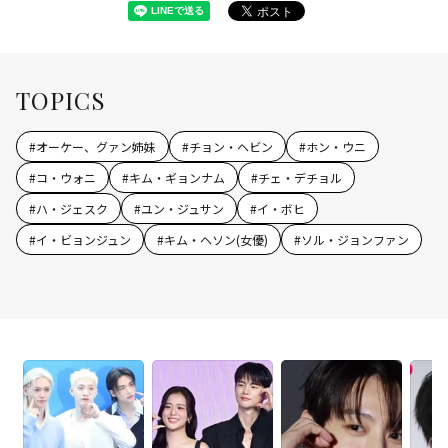
TOPICS
#
オーケー、グァン姉妹
#
チョン・ヘビン
#
ホン・ウニ
#
コ・ウォニ
#
キム・ギョンナム
#
チェ・デチョル
#
ハ・ジェスク
#
ユン・ジュサン
#
イ・ボヒ
#
イ・ビョンジュン
#
キム・ヘソン(女優)
#
ソル・ジョンファン