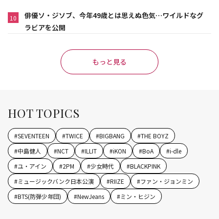
俳優ソ・ジソブ、今年49歳とは思えぬ色気…ワイルドなグ
10
ラビアを公開
もっと見る
HOT TOPICS
#
SEVENTEEN
#
TWICE
#
BIGBANG
#
THE BOYZ
#
中島健人
#
NCT
#
ILLIT
#
iKON
#
BoA
#
i-dle
#
ユ・アイン
#
2PM
#
少女時代
#
BLACKPINK
#
ミュージックバンク日本公演
#
RIIZE
#
ファン・ジョンミン
#
BTS(防弾少年団)
#
NewJeans
#
ミン・ヒジン