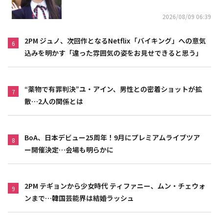
2026/08/09 06:39
2PM ジュノ、次回作となるNetflix「バイキング」への意気
6
込みを明かす「違った雰囲気の姿をお見せできると思う」
“薬物で有罪判決”ユ・アイン、男性との密着ショットが拡
7
散…2人の関係とは
BoA、日本デビュー25周年！9月にプレミアムライブツア
8
ー開催決定…会場も明らかに
2PM テギョンから少女時代 ティファニー、ムン・チェウォ
9
ンまで…韓国芸能界は結婚ラッシュ