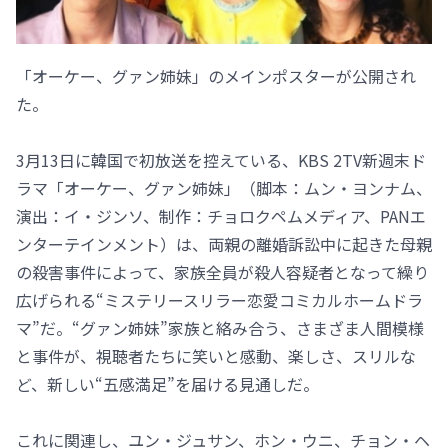
「オーケー、グァン姉妹」のメインポスターが公開され
た。
3月13日に韓国で初放送を控えている、KBS 2TV新週末ド
ラマ「オーケー、グァン姉妹」（脚本：ムン・ヨンナム、
演出：イ・ジンソ、制作：チョロクペムメディア、PANエ
ンターテインメント）は、両親の離婚訴訟中に起きた母親
の殺害事件によって、家族全員が殺人容疑者となって繰り
広げられる“ミステリースリラー恋愛コミカルホームドラ
マ”だ。“グァン姉妹”家族と絡み合う、さまざま人間模様
と事件が、視聴者たちに笑いと感動、楽しさ、スリルな
ど、新しい“五感満足”を届ける見通しだ。
これに関連し、ユン・ジュサン、ホン・ウニ、チョン・ヘ