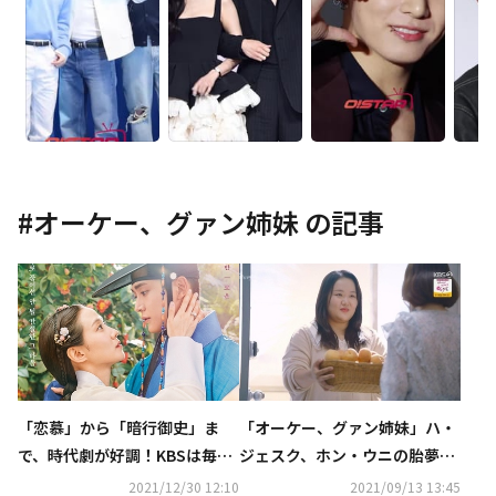
#
オーケー、グァン姉妹
の記事
「恋慕」から「暗行御史」ま
「オーケー、グァン姉妹」ハ・
で、時代劇が好調！KBSは毎日
ジェスク、ホン・ウニの胎夢
＆週末ドラマも変わらぬ人気
に？サプライズで再登場
2021/12/30 12:10
2021/09/13 13:45