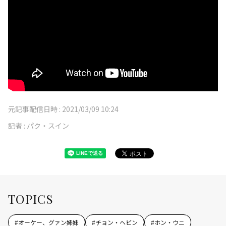
元記事配信日時 :
2021/03/09 10:24
記者 :
パク・スイン
TOPICS
#
オーケー、グァン姉妹
#
チョン・ヘビン
#
ホン・ウニ