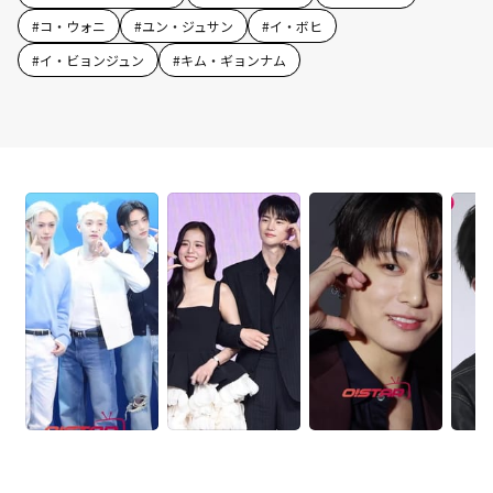
#
コ・ウォニ
#
ユン・ジュサン
#
イ・ボヒ
#
イ・ビョンジュン
#
キム・ギョンナム