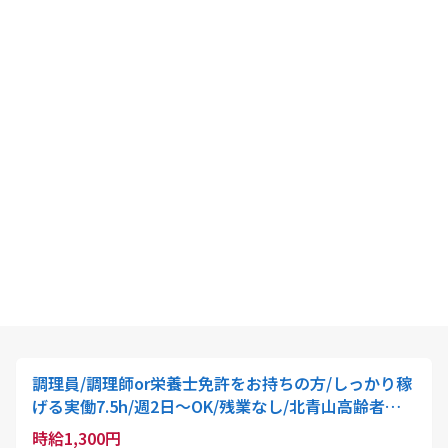
調理員/調理師or栄養士免許をお持ちの方/しっかり稼
げる実働7.5h/週2日～OK/残業なし/北青山高齢者在
宅サービスセンター
時給1,300円