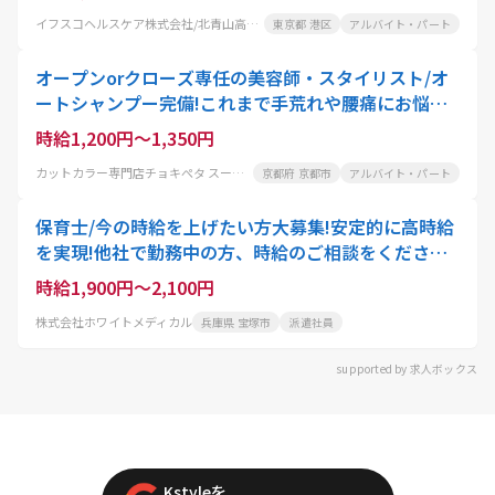
イフスコヘルスケア株式会社/北青山高齢者在宅サービスセンター
東京都 港区
アルバイト・パート
オープンorクローズ専任の美容師・スタイリスト/オ
ートシャンプー完備!これまで手荒れや腰痛にお悩み
の美容師さんにも大好評
時給1,200円～1,350円
カットカラー専門店チョキぺタ スーパーマツモト洛南店
京都府 京都市
アルバイト・パート
保育士/今の時給を上げたい方大募集!安定的に高時給
を実現!他社で勤務中の方、時給のご相談をください!/
副業OK/扶養内OK
時給1,900円～2,100円
株式会社ホワイトメディカル
兵庫県 宝塚市
派遣社員
supported by 求人ボックス
Kstyleを