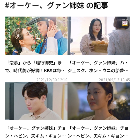
#
オーケー、グァン姉妹
の記事
「恋慕」から「暗行御史」ま
「オーケー、グァン姉妹」ハ・
で、時代劇が好調！KBSは毎日
ジェスク、ホン・ウニの胎夢
＆週末ドラマも変わらぬ人気
に？サプライズで再登場
2021/12/30 12:10
2021/09/13 13:45
【2021年韓国ドラマ決算】
「オーケー、グァン姉妹」チョ
「オーケー、グァン姉妹」チョ
ン・ヘビン、夫キム・ギョンナ
ン・ヘビン、夫キム・ギョンナ