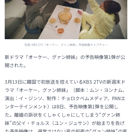
写真=KBS 2TV「オーケー、グァン姉妹」予告映像キャプチャー
新ドラマ「オーケー、グァン姉妹」の予告映像第1弾が公
開された。
3月13日に韓国で初放送を控えているKBS 2TVの新週末ド
ラマ「オーケー、グァン姉妹」（脚本：ムン・ヨンナム、
演出：イ・ジンソ、制作：チョロクベムメディア、PANエ
ンターテインメント）は8日、予告映像第1弾を公開し
た。離婚の訴状をくしゃくしゃにしてしまう“グァン姉
妹”の父イ・チョルス（ユン・ジュサン）が始まりを告げ
た予告映像は、尋常ではない嵐の前夜の“グァン姉妹”の家