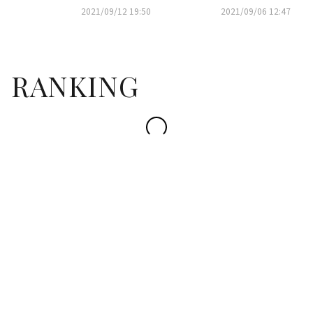
ムに離婚を切り出す…二人の運
ムの行動に涙
2021/09/12 19:50
2021/09/06 12:47
命は
RANKING