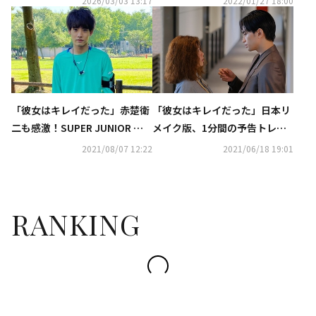
2026/03/03 13:17
2022/01/27 18:00
＞』、『キム秘書はいったい、
放送！「週刊K-POPアイドル」
なぜ?』、『ミッドナイト・ラ
にはENHYPENが登場
ンナー』などを「ABEMA」にて
期間限定で全話無料配信
「彼女はキレイだった」赤楚衛
「彼女はキレイだった」日本リ
二も感激！SUPER JUNIOR シ
メイク版、1分間の予告トレー
ウォンからのエールに韓国語で
ラー映像を公開！
2021/08/07 12:22
2021/06/18 19:01
コメント…日韓交流が話題に
RANKING