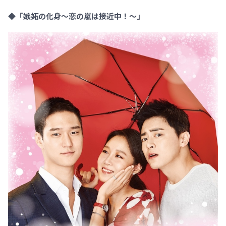
◆「嫉妬の化身～恋の嵐は接近中！～」