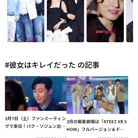
#
彼女はキレイだった
の記事
3月7日（土）ファンミーティン
2月の衛星劇場は「ATEEZ XR S
グで来日！パク・ソジュン出演
HOW」フルバージョン＆ドラ
の人気作『花郎＜ファラン
マ「アンダーカバー」を日本初