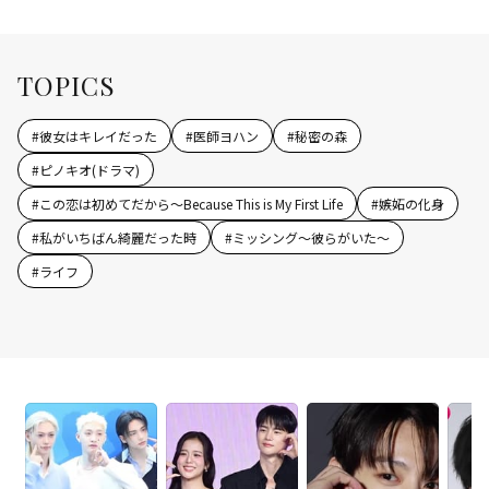
TOPICS
#
彼女はキレイだった
#
医師ヨハン
#
秘密の森
#
ピノキオ(ドラマ)
#
この恋は初めてだから～Because This is My First Life
#
嫉妬の化身
#
私がいちばん綺麗だった時
#
ミッシング～彼らがいた～
#
ライフ