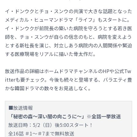
イ・ドンウクとチョ・スンウの共演で大きな話題となった
メディカル・ヒューマンドラマ「ライフ」もスタートに。
イ・ドンウクが前院長の築いた病院を守ろうとする若き医
師を、チョ・スンウが自らの信念のもと、病院を変えよう
とする新社長を演じ、対立しあう病院内の人間関係や緊迫
する医療現場をリアルに描いた骨太作だ。
放送作品の詳細はホームドラマチャンネルのHPや公式Tw
itterも要チェック。今後も続々と登場する、バラエティ豊
かな韓国ドラマの数々をお見逃しなく。
■放送情報
「秘密の森～深い闇の向こうに～」※全話一挙放送
放送日時：5/2（日）後5:00スタート！
全16話 ＃1～＃7まで無料放送