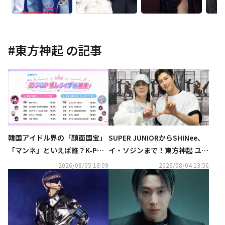
#
東方神起
の記事
韓国アイドル界の「顔面国宝」
SUPER JUNIORからSHINee、
「マンネ」といえば誰？K-POP
イ・ソジンまで！東方神起 ユン
推しタイプ別調査の結果が明ら
ホの初ソロコンサートに豪華芸
2026/08/05 18:09
2026/08/04 13:56
かに
能人が集結