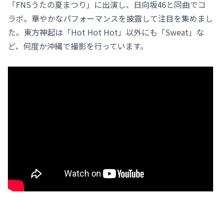
「FNSうたの夏まつり」に出演し、日向坂46と同曲でコ
ラボ。華やかなパフォーマンスを披露して注目を集めまし
た。東方神起は「Hot Hot Hot」以外にも「Sweat」な
ど、何度か沖縄で撮影を行っています。