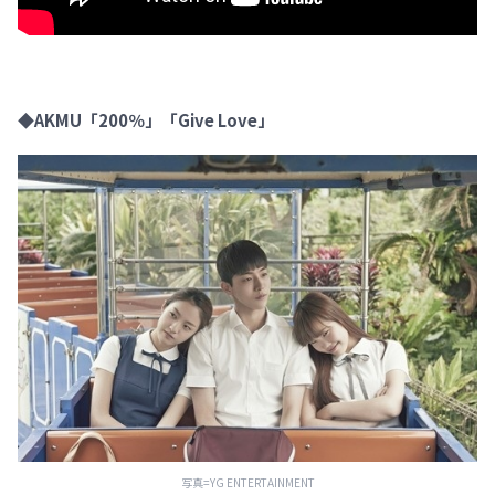
◆AKMU「200％」「Give Love」
写真=YG ENTERTAINMENT