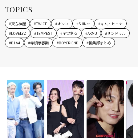
TOPICS
#
東方神起
#
TWICE
#
オンユ
#
SHINee
#
キム・ヒョナ
#
LOVELYZ
#
TEMPEST
#
宇宙少女
#
AKMU
#
サンドゥル
#
B1A4
#
赤頬思春期
#
BOYFRIEND
#
編集部まとめ