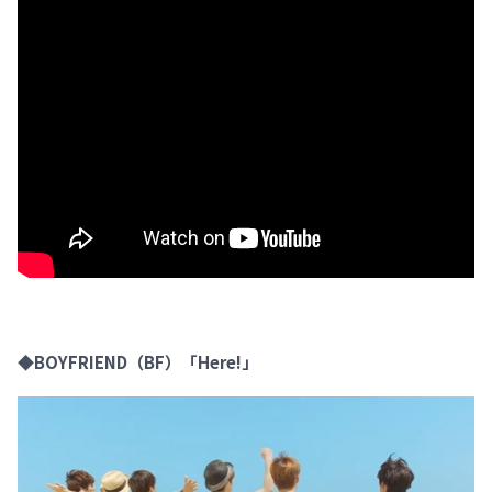
◆BOYFRIEND（BF）「Here!」