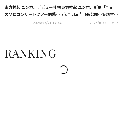
東方神起 ユンホ、デビュー後初
東方神起 ユンホ、新曲「Tim
のソロコンサートツアー開幕！
e's Tickin'」MV公開…仮想空間
日本公演は10月より3都市で開
のゲームキャラクターに変身
2026/07/21 17:34
2026/07/21 13:12
催
RANKING