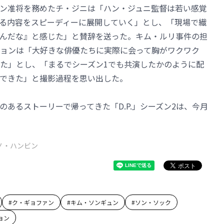
ン准将を務めたチ・ジニは「ハン・ジュニ監督は若い感覚
る内容をスピーディーに展開していく」とし、「現場で繊
んだな』と感じた」と賛辞を送った。キム・ルリ事件の担
ョンは「大好きな俳優たちに実際に会って胸がワクワク
た」とし、「まるでシーズン1でも共演したかのように配
できた」と撮影過程を思い出した。
あるストーリーで帰ってきた「D.P.」シーズン2は、今月
ノ・ハンビン
#
ク・ギョファン
#
キム・ソンギュン
#
ソン・ソック
ョン