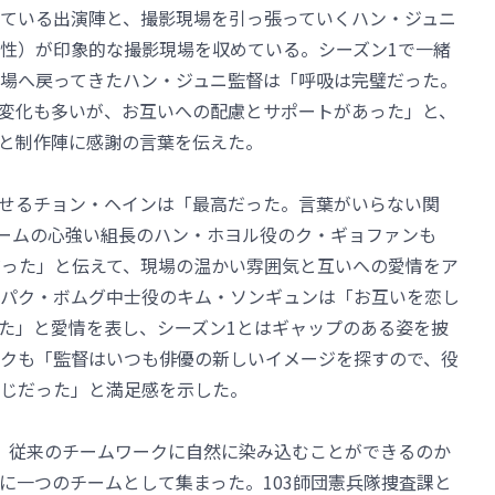
ている出演陣と、撮影現場を引っ張っていくハン・ジュニ
性）が印象的な撮影現場を収めている。シーズン1で一緒
場へ戻ってきたハン・ジュニ監督は「呼吸は完璧だった。
変化も多いが、お互いへの配慮とサポートがあった」と、
と制作陣に感謝の言葉を伝えた。
せるチョン・ヘインは「最高だった。言葉がいらない関
」チームの心強い組長のハン・ホヨル役のク・ギョファンも
だった」と伝えて、現場の温かい雰囲気と互いへの愛情をア
パク・ボムグ中士役のキム・ソンギュンは「お互いを恋し
た」と愛情を表し、シーズン1とはギャップのある姿を披
クも「監督はいつも俳優の新しいイメージを探すので、役
じだった」と満足感を示した。
、従来のチームワークに自然に染み込むことができるのか
に一つのチームとして集まった。103師団憲兵隊捜査課と