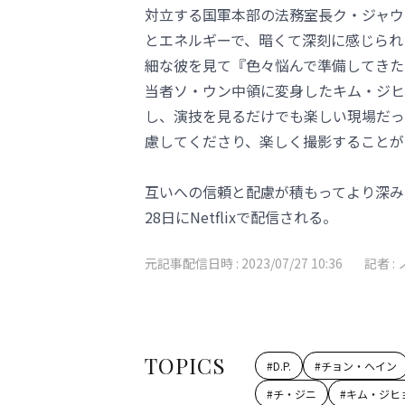
対立する国軍本部の法務室長ク・ジャウ
とエネルギーで、暗くて深刻に感じられ
細な彼を見て『色々悩んで準備してきた
当者ソ・ウン中領に変身したキム・ジヒ
し、演技を見るだけでも楽しい現場だっ
慮してくださり、楽しく撮影することが
互いへの信頼と配慮が積もってより深みの
28日にNetflixで配信される。
元記事配信日時 :
2023/07/27 10:36
記者 :
TOPICS
#
D.P.
#
チョン・ヘイン
#
チ・ジニ
#
キム・ジヒ