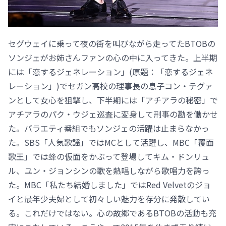
セグウェイに乗って夜の街を叫びながら走ってたBTOBの
ソンジェがお姉さんファンの心の中に入ってきた。上半期
には「恋するジェネレーション」(原題：「恋するジェネ
レーション」)でセガン高校の理事長の息子コン・テグァ
ンとして女心を狙撃し、下半期には「アチアラの秘密」で
アチアラのパク・ウジェ巡査に変身して刑事の勘を働かせ
た。バラエティ番組でもソンジェの活躍は止まらなかっ
た。SBS「人気歌謡」ではMCとして活躍し、MBC「覆面
歌王」では蜂の仮面をかぶって登場してキム・ドンリュ
ル、ユン・ジョンシンの歌を熱唱しながら歌唱力を誇っ
た。MBC「私たち結婚しました」ではRed Velvetのジョ
イと最年少夫婦として初々しい魅力を存分に発散してい
る。これだけではない。心の故郷であるBTOBの活動も充