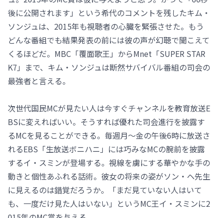
後に公開されます」という希代のコメントを残したキム・
ソンジュは、2015年も視聴者の心臓を緊張させた。もう
どんな番組でも結果発表の前には彼の声が幻聴で聞こえて
くるほどだ。MBC「覆面歌王」からMnet「SUPER STAR
K7」まで、キム・ソンジュは断然サバイバル番組の司会の
最強者と言える。
次世代国民MCが見たい人は今すぐチャンネルを教育放送E
BSに変えればいい。そうすれば優れた司会進行を披露す
るMCを見ることができる。毎週月～金の午後6時に放送さ
れるEBS「生放送ボニハニ」には巧みなMCの腕前を披露
するイ・スミンが登場する。視線を虜にする華やかな手の
動きと個性あふれる話術。彼女の将来の姿がソン・ヘ先生
に見えるのは錯覚だろうか。「まだ見ていない人はいて
も、一度だけ見た人はいない」というMC王イ・スミンに2
015年のMC賞を与える。