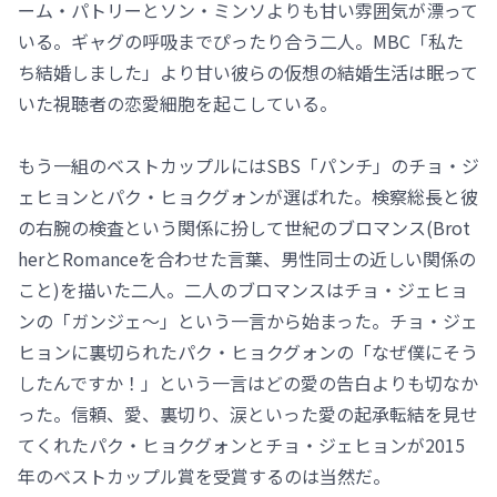
ーム・パトリーとソン・ミンソよりも甘い雰囲気が漂って
いる。ギャグの呼吸までぴったり合う二人。MBC「私た
ち結婚しました」より甘い彼らの仮想の結婚生活は眠って
いた視聴者の恋愛細胞を起こしている。
もう一組のベストカップルにはSBS「パンチ」のチョ・ジ
ェヒョンとパク・ヒョクグォンが選ばれた。検察総長と彼
の右腕の検査という関係に扮して世紀のブロマンス(Brot
herとRomanceを合わせた言葉、男性同士の近しい関係の
こと)を描いた二人。二人のブロマンスはチョ・ジェヒョ
ンの「ガンジェ～」という一言から始まった。チョ・ジェ
ヒョンに裏切られたパク・ヒョクグォンの「なぜ僕にそう
したんですか！」という一言はどの愛の告白よりも切なか
った。信頼、愛、裏切り、涙といった愛の起承転結を見せ
てくれたパク・ヒョクグォンとチョ・ジェヒョンが2015
年のベストカップル賞を受賞するのは当然だ。