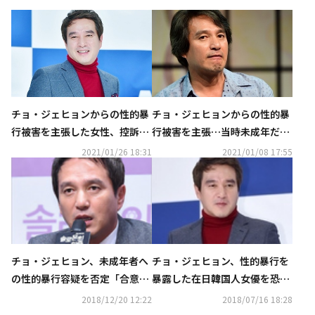
チョ・ジェヒョンからの性的暴
チョ・ジェヒョンからの性的暴
行被害を主張した女性、控訴せ
行被害を主張…当時未成年だっ
ず…3年間の紛争が終了
た女性が損害賠償請求訴訟で敗
2021/01/26 18:31
2021/01/08 17:55
訴
チョ・ジェヒョン、未成年者へ
チョ・ジェヒョン、性的暴行を
の性的暴行容疑を否定「合意す
暴露した在日韓国人女優を恐喝
る意思はない」
の疑いで告訴…虚偽事実の流布
2018/12/20 12:22
2018/07/16 18:28
に法的対応を告知