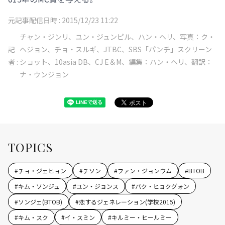
元記事配信日時 :
2015/12/23 11:22
チャン・ジンリ、ユン・ジュンピル、ハン・ヘリ、写真：ク・
記
ヘジョン、チョ・スルギ、JTBC、SBS「パンチ」スクリーン
者 :
ショット、10asia DB、CJ E＆M、編集：ハン・ヘリ、翻訳：
ナ・ウンジョン
TOPICS
#
チョ・ジェヒョン
#
チソン
#
ファン・ジョンウム
#
BTOB
#
キム・ソンジュ
#
ユン・ジョンス
#
パク・ヒョクグォン
#
ソンジェ(BTOB)
#
恋するジェネレーション(学校2015)
#
キム・スク
#
イ・スミン
#
キルミー・ヒールミー