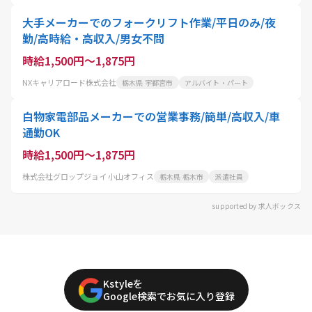
大手メーカーでのフォークリフト作業/平日のみ/夜
勤/高時給・高収入/男女不問
時給1,500円～1,875円
NXキャリアロード株式会社
栃木県 宇都宮市
アルバイト・パート
白物家電部品メーカーでの営業事務/簡単/高収入/車
通勤OK
時給1,500円～1,875円
株式会社グロップジョイ 小山オフィス
栃木県 栃木市
派遣社員
supported by 求人ボックス
Kstyleを
Google検索でお気に入り登録