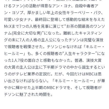
けるファン)の活動が得意なアン・ヨナ、自殺中毒者ア
ン・ヨソプ、厚かましい年上の女性キラーペリー・パク、
可愛い少女ナナ、最終回に登場して感動的な結末を与えた
Mr.Xまで7つの人格を見事に演じて“お茶の間最高のワンソ
ナム(完全に大切な男)”になった。難航したキャスティン
グの末に7人の人格の主人公になったチソンは完璧な演技
で視聴者を戦慄させた。チソンじゃなければ「キルミー・
ヒールミー」も、多くの視聴者の“人生キャラクター”にな
った1人7役の面白さと感動もなかった。普通、演技大賞
の大賞の主人公は主に下半期ドラマの中から誕生するとい
うのがテレビ業界の定説だ。だが、今回だけはMBCは思
い出さなければならない。「キルミー・ヒールミー」が華
やかに輝かせた上半期のMBCドラマを、そして視聴者が
チソンに魅了された時間を。