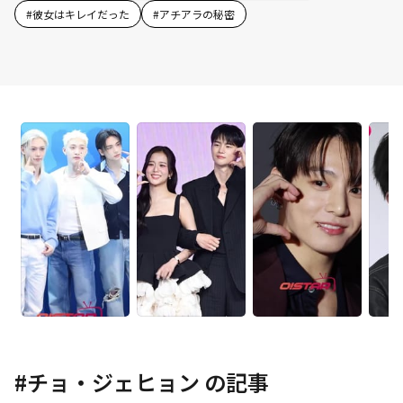
#
彼女はキレイだった
#
アチアラの秘密
#
チョ・ジェヒョン
の記事