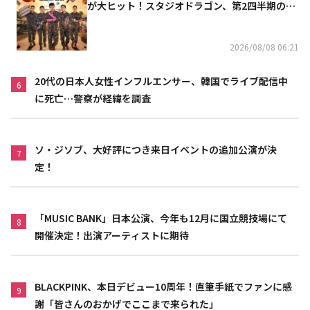
が大ヒット！スタジオドラゴン、第2四半期の売
上高が黒字に
2026/08/08 06:21
20代の日本人女性インフルエンサー、韓国でライブ配信中
6
に死亡…警察が経緯を調査
ソ・ジソブ、大好評につき来日イベントの追加公演が決
7
定！
「MUSIC BANK」日本公演、今年も12月に国立競技場にて
8
開催決定！出演アーティストに期待
BLACKPINK、本日デビュー10周年！直筆手紙でファンに感
9
謝「皆さんのおかげでここまで来られた」