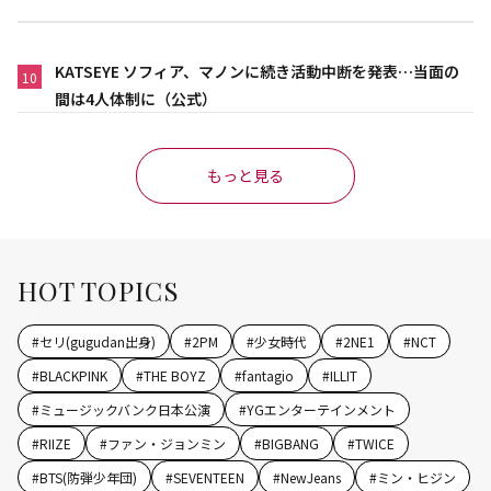
KATSEYE ソフィア、マノンに続き活動中断を発表…当面の
10
間は4人体制に（公式）
もっと見る
HOT TOPICS
#
セリ(gugudan出身)
#
2PM
#
少女時代
#
2NE1
#
NCT
#
BLACKPINK
#
THE BOYZ
#
fantagio
#
ILLIT
#
ミュージックバンク日本公演
#
YGエンターテインメント
#
RIIZE
#
ファン・ジョンミン
#
BIGBANG
#
TWICE
#
BTS(防弾少年団)
#
SEVENTEEN
#
NewJeans
#
ミン・ヒジン