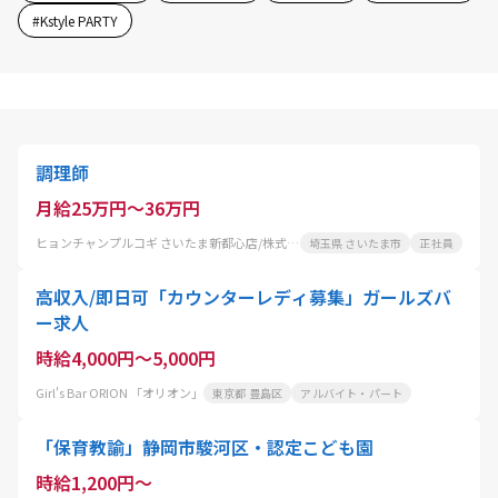
#
Kstyle PARTY
調理師
月給25万円～36万円
ヒョンチャンプルコギ さいたま新都心店/株式会社 コーフク
埼玉県 さいたま市
正社員
高収入/即日可「カウンターレディ募集」ガールズバ
ー求人
時給4,000円～5,000円
Girl's Bar ORION 「オリオン」
東京都 豊島区
アルバイト・パート
「保育教諭」静岡市駿河区・認定こども園
時給1,200円～