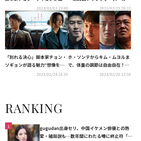
ト・アワード」今年の俳優賞は
ネタバレインタビュー
2023/03/03 23:00
2023/02/25 20:22
パク・ヘイル＆タン・ウェイ
（総合）
「別れる決心」脚本家チョン・
ホ・ソンテからキム・ムヨルま
ソギョンが語る魅力“想像を超
で、体重の調節は自由自在！？
えるエンディング”
役のため増量・減量を繰り返す
2023/02/24 16:35
2023/02/20 12:56
俳優たちに注目
RANKING
1
gugudan出身セリ、中国イケメン俳優との熱
愛・破局説も…数年間にわたる噂に終止符「邪