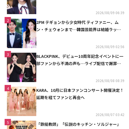
魔しないで」
2026/08/09 06:39
2
2PM テギョンから少女時代 ティファニー、ム
ン・チェウォンまで…韓国芸能界は結婚ラッシ
ュ
2026/08/09 02:56
3
BLACKPINK、デビュー10周年記念イベントに一
部ファンから不満の声も…ライブ配信で謝罪
「コミュニケーション不足だった」
2026/08/08 08:39
4
KARA、10月に日本ファンコンサート開催決定！
延期を経てファンと再会へ
2026/08/07 03:42
5
「鉄槌教師」「伝説のキッチン・ソルジャー」