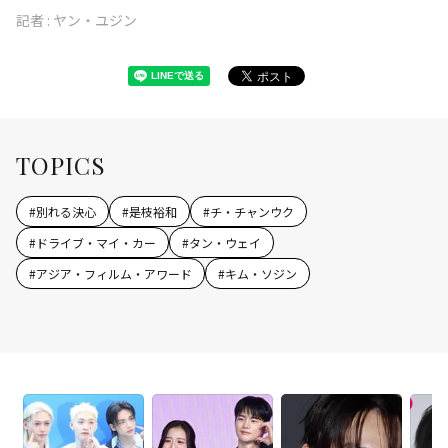
記者 :
ヤン・ユジン
TOPICS
#
別れる決心
#
是枝裕和
#
チ・チャンウク
#
ドライブ・マイ・カー
#
タン・ウェイ
#
アジア・フィルム・アワード
#
キム・ソジン