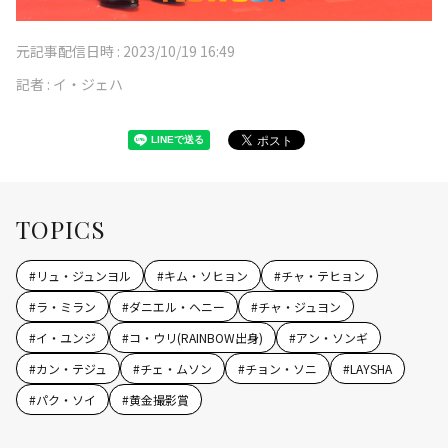
元記事配信日時 :
2023/10/19 16:49
記者 :
イ・ジェハ
TOPICS
#
リュ・ジュンヨル
#
キム・ソヒョン
#
チャ・テヒョン
#
ラ・ミラン
#
ダニエル・ヘニー
#
チャ・ジュヨン
#
イ・ユンジ
#
コ・ウリ(RAINBOW出身)
#
アン・ソンギ
#
カン・テジュ
#
チェ・ムソン
#
チョン・ソニ
#
LAYSHA
#
パク・ソイ
#
黄金撮影賞