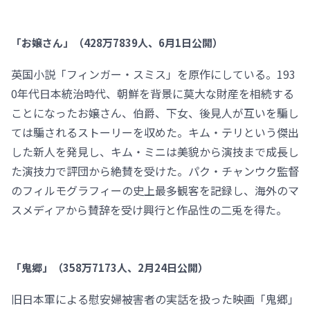
「お嬢さん」（428万7839人、6月1日公開）
英国小説「フィンガー・スミス」を原作にしている。193
0年代日本統治時代、朝鮮を背景に莫大な財産を相続する
ことになったお嬢さん、伯爵、下女、後見人が互いを騙し
ては騙されるストーリーを収めた。キム・テリという傑出
した新人を発見し、キム・ミニは美貌から演技まで成長し
た演技力で評団から絶賛を受けた。パク・チャンウク監督
のフィルモグラフィーの史上最多観客を記録し、海外のマ
スメディアから賛辞を受け興行と作品性の二兎を得た。
「鬼郷」（358万7173人、2月24日公開）
旧日本軍による慰安婦被害者の実話を扱った映画「鬼郷」