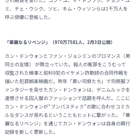
され絶賛を受けた。コン・ユ、マ・ドンソク、チョン・ユ
ミ、チェ・ウシク、ソヒ、キム・ウィソンらは1千万人を
呼ぶ俳優に登板した。
「華麗なるリベンジ」（970万7581人、2月3日公開）
カン・ドンウォンとファン・ジョンミンのブロマンス（男
同士の友情） が際立っていた。殺人の寃罪をこうむって
収監された検事と前科9犯のイケメン詐欺師の合同作戦を
描いた犯罪娯楽映画だ。昨年「黒い司祭たち」で司祭服フ
ァンタジーを見せたカン・ドンウォンは、デニムルックを
連想させる囚人服のファッションで話題を呼んだ。ここに
カン・ドンウォンが“ブンバスティク”の歌に合わせコミカ
ルなダンスが見れるということもヒットに繋がった。「華
麗なるリベンジ」を通じてカン・ドンウォンは自身の興行
記録を新しく更新した。