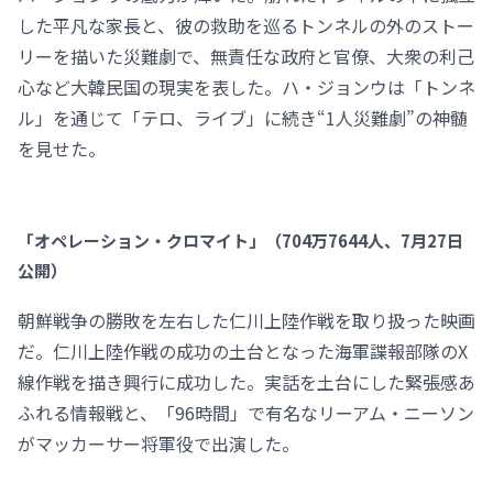
した平凡な家長と、彼の救助を巡るトンネルの外のストー
リーを描いた災難劇で、無責任な政府と官僚、大衆の利己
心など大韓民国の現実を表した。ハ・ジョンウは「トンネ
ル」を通じて「テロ、ライブ」に続き“1人災難劇”の神髄
を見せた。
「オペレーション・クロマイト」（704万7644人、7月27日
公開）
朝鮮戦争の勝敗を左右した仁川上陸作戦を取り扱った映画
だ。仁川上陸作戦の成功の土台となった海軍諜報部隊のX
線作戦を描き興行に成功した。実話を土台にした緊張感あ
ふれる情報戦と、「96時間」で有名なリーアム・ニーソン
がマッカーサー将軍役で出演した。