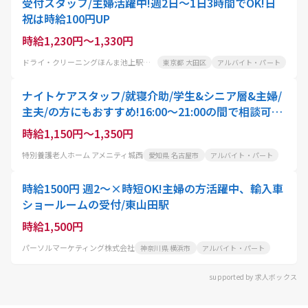
受付スタッフ/主婦活躍中!週2日～1日3時間でOK!日
祝は時給100円UP
時給1,230円～1,330円
ドライ・クリーニングほんま池上駅前店
東京都 大田区
アルバイト・パート
ナイトケアスタッフ/就寝介助/学生&シニア層&主婦/
主夫/の方にもおすすめ!16:00～21:00の間で相談可
能/勤務は週3日以上で可能
時給1,150円～1,350円
特別養護老人ホーム アメニティ城西
愛知県 名古屋市
アルバイト・パート
時給1500円 週2～×時短OK!主婦の方活躍中、輸入車
ショールームの受付/東山田駅
時給1,500円
パーソルマーケティング株式会社
神奈川県 横浜市
アルバイト・パート
supported by 求人ボックス