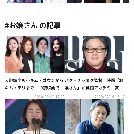
#
お嬢さん
の記事
大胆露出も…キム・ゴウンから
パク・チャヌク監督、映画「お
キム・テリまで、19禁映画で一
嬢さん」が英国アカデミー賞で
気にスターになった新人女優T
外国語映画賞を受賞
2018/08/08 17:39
2018/02/19 16:12
OP4