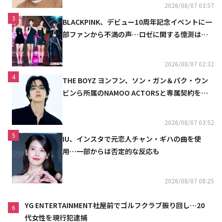
2026/08/07 03:57
3
BLACKPINK、デビュー10周年記念イベントに一
部ファンから不満の声…ロゼに関する憶測は否
定
2026/08/07 02:32
4
THE BOYZ ヨンフン、ソン・ガン＆パク・ウン
ビンら所属のNAMOO ACTORSと専属契約を締
結
2026/08/07 03:52
5
IU、インスタで元恋人チャン・ギハの曲を使
用…一部からは否定的な反応も
2026/08/07 08:25
YG ENTERTAINMENT社屋前でゴルフクラブ振り回し…20
6
代女性を現行犯逮捕