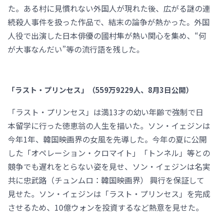
た。ある村に見慣れない外国人が現れた後、広がる謎の連
続殺人事件を扱った作品で、結末の論争が熱かった。外国
人役で出演した日本俳優の國村隼が熱い関心を集め、“何
が大事なんだい”等の流行語を残した。
「ラスト・プリンセス」（559万9229人、8月3日公開）
「ラスト・プリンセス」は満13才の幼い年齢で強制で日
本留学に行った徳恵翁の人生を描いた。ソン・イェジンは
今年1年、韓国映画界の女風を先導した。今年の夏に公開
した「オペレーション・クロマイト」「トンネル」等との
競争でも遅れをとらない姿を見せ、ソン・イェジンは名実
共に忠武路（チュンムロ：韓国映画界） 興行を保証して
見せた。ソン・イェジンは「ラスト・プリンセス」を完成
させるため、10億ウォンを投資するなど熱意を見せた。