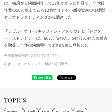
は、構想から映画制作まで12年かかった作品で、全体制
作費の50％以上である12億ウォンを小額投資家の後援型
クラウドファンディングから調達した。
「シビル・ウォー/キャプテン・アメリカ」と「ドクタ
ー・ストレンジ」は、867万7249人、544万5144人の観客
を動員し全体の映画興行で3位と9位に登板した。
元記事配信日時 :
2016/12/23 17:14
記者 :
チョ・ヒョンジュ、翻訳 : 前田康代
TOPICS
#
お嬢さん
#
鬼郷
#
密偵
#
トンネル
#
哭声