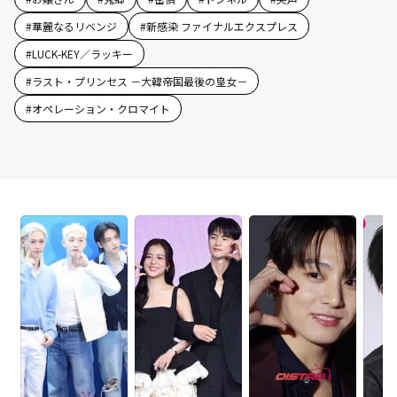
#
華麗なるリベンジ
#
新感染 ファイナルエクスプレス
#
LUCK-KEY／ラッキー
#
ラスト・プリンセス －大韓帝国最後の皇女－
#
オペレーション・クロマイト