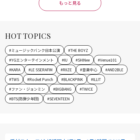
もっと見る
HOT TOPICS
#
ミュージックバンク日本公演
#
THE BOYZ
#
YGエンターテインメント
#
IU
#
SHINee
#
Venue101
#
KARA
#
LE SSERAFIM
#
RIIZE
#
音楽中心
#
AND2BLE
#
TWS
#
Rocket Punch
#
BLACKPINK
#
ILLIT
#
ファン・ジョンミン
#
BIGBANG
#
TWICE
#
BTS(防弾少年団)
#
SEVENTEEN