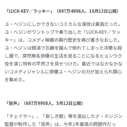
「LUCK-KEY／ラッキー」（697万4996人、10月13日公開）
ユ・ヘジンにしかできないコミカルな演技は最高だった。
ユ・ヘジンがワントップで乗り出した「LUCK-KEY／ラッ
キー」は、コメディ映画の興行歴史を再び書きなおした。
ユ・ヘジンは銭湯で石鹸を踏んで倒れてしまった冷徹な殺
し屋で、突然無名俳優の生活を送ることになるヒョンウク
役を演じ特有の平然さを見せつけた。最近ではなかなかな
いコメディジャンルに俳優ユ・ヘジンの力が加えられ関心
を集めた。
「哭声」（687万9908人、5月12日公開）
「チェイサー」、「哀しき獣」等を演出したナ・ホンジン
監督が制作した「哭声」は、今年1年最高の問題作だっ