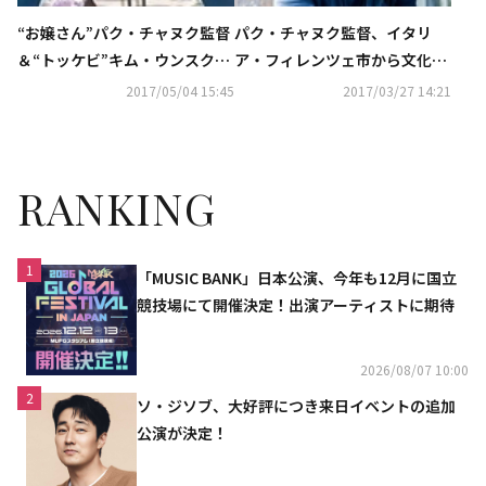
“お嬢さん”パク・チャヌク監督
パク・チャヌク監督、イタリ
＆“トッケビ”キム・ウンスク作
ア・フィレンツェ市から文化芸
家「第53回百想芸術大賞」で大
術賞を受賞
2017/05/04 15:45
2017/03/27 14:21
賞を受賞(総合)
RANKING
1
「MUSIC BANK」日本公演、今年も12月に国立
競技場にて開催決定！出演アーティストに期待
2026/08/07 10:00
2
ソ・ジソブ、大好評につき来日イベントの追加
公演が決定！