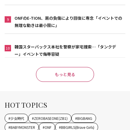
ONFのE-TION、肩の負傷により回復に専念「イベントでの
9
無理な動きは最小限に」
韓国スターバックス本社を警察が家宅捜索…「タンクデ
10
ー」イベントで侮辱容疑
もっと見る
HOT TOPICS
#
少女時代
#
ZEROBASEONE(ZB1)
#
BIGBANG
#
BABYMONSTER
#
ONF
#
BBGIRLS(Brave Girls)