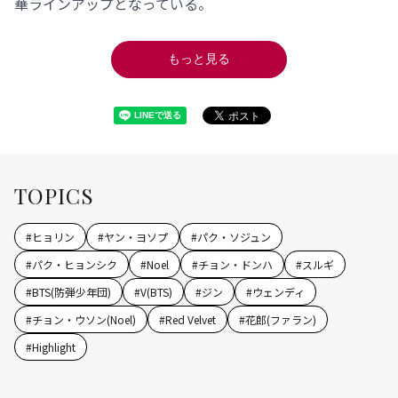
華ラインアップとなっている。
もっと見る
TOPICS
#
ヒョリン
#
ヤン・ヨソプ
#
パク・ソジュン
#
パク・ヒョンシク
#
Noel
#
チョン・ドンハ
#
スルギ
#
BTS(防弾少年団)
#
V(BTS)
#
ジン
#
ウェンディ
#
チョン・ウソン(Noel)
#
Red Velvet
#
花郎(ファラン)
#
Highlight