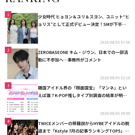
1
少女時代 ヒョヨン＆ユリ＆スヨン、ユニット“ヒ
ョリス”として正式デビュー決定！SMが下半期
の計画を公開
2026/08/05 07:56
2
ZEROBASEONE キム・ジウン、日本での一部活
動に不参加へ…事務所がコメント
2026/08/05 02:18
3
韓国アイドル界の「顔面国宝」「マンネ」とい
えば誰？K-POP推しタイプ別調査の結果が明ら
かに
2026/08/05 09:09
4
TWICEメンバーの移籍説からHYBEアイドルの脱
退まで「Kstyle 7月の記事ランキングTOP5」を