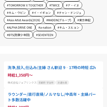
#
TOMORROW X TOGETHER
#
TWICE
#
ナ・イヌ
#
キム・ウビン
#
イ・イギョン
#
チャン・ドンジュ
#
Asia Artist Awards(2026)
#
MADEIN(グループ)
#
東方神起
#
ALPHA DRIVE ONE
#
a-nation
#
キム・スヒョン
#
BTS(防弾少年団)
#
SEVENTEEN
洗浄,投入,仕込み/主婦 さん歓迎 9‐17時の時短 広h
時給1,350円～
株式会社ジョブリンクス
京都府 宇治市
派遣社員
ラウンダー/直行直帰/ノルマなし/中高年・主婦パー
ト多数活躍中