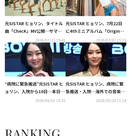
元SISTAR ヒョリン、タイトル
元SISTAR ヒョリン、7月22日
曲「ChecK」MV公開…サマー
に4thミニアルバム「OriginaL
クイーンの帰還
Yn」でカムバック！セクシーな
2026/07/23 19:41
2026/07/07 15:21
予告イメージ公開
“病院に緊急搬送”元SISTAR ヒ
元SISTAR ヒョリン、病院に緊
ョリン、入院から10日…本日退
急搬送・入院…海外での音楽フ
院を報告
ェス不参加に
2026/06/05 18:25
2026/05/28 11:24
RANKING