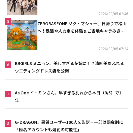
発表
2026/08/05 02:46
5
ZEROBASEONE ソク・マシュー、日帰りで松山
へ！足湯や人力車を体験＆ご当地キャラみきゃ
んとの記念ショットも
2026/08/05 07:24
BBGIRLS ミニョン、美しすぎる花嫁に！？清純美あふれる
6
ウエディングドレス姿を公開
As One イ・ミンさん、早すぎる別れから本日（8/5）で1
7
年
G-DRAGON、悪質ユーザー100人を告訴・一部は罰金刑に
8
「匿名アカウントも処罰の可能性」