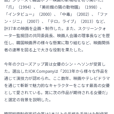
「爪」（1994）、「美術館の隣の動物園」（1998）、
「インタビュー」（2000）、「中毒」（2002）、「ファ
ン・ジニ」（2007）、「テロ，ライブ」（2013）など、
計37本の映画を企画・制作した。また、スクリーンクォ
ーター監視団の共同委員長、映画人会議の理事長などを歴
任し、韓国映画界の様々な懸案に取り組むなど、映画関係
者の連帯を図る上で大きな役割を果たした。
今年のクローズアップ賞は女優のシン・ヘソンが受賞し
た。選出したIOK Companyは「2013年から様々な作品を
通じて演技力が認められ、ここ数年、映画やテレビドラマ
を通じて斬新で魅力的なキャラクターをこなす最高の女優
として愛されている。常に次の作品が期待される女優だ」
と選定の背景を説明した。
韓国映画制作家協会賞は1本以上の長編を手掛けた制作家