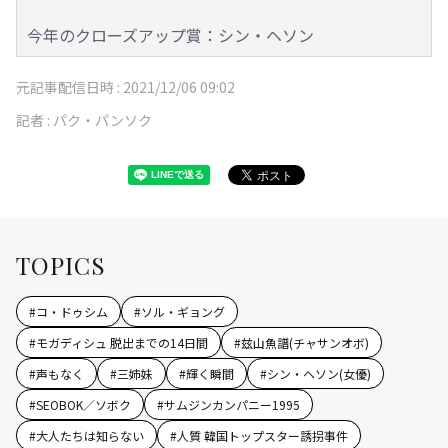
今年のクローズアップ賞：シン・ヘソン
元記事配信日時 :
2021/12/06 09:02
記者 :
パク・パンソク
TOPICS
#
コ・ドゥシム
#
ソル・ギョング
#
モガディシュ 脱出までの14日間
#
玆山魚譜(チャサンオボ)
#
声もなく
#
三姉妹
#
輝く瞬間
#
シン・ヘソン(女優)
#
SEOBOK／ソボク
#
サムジンカンパニー1995
#
大人たちは知らない
#
人質 韓国トップスター誘拐事件