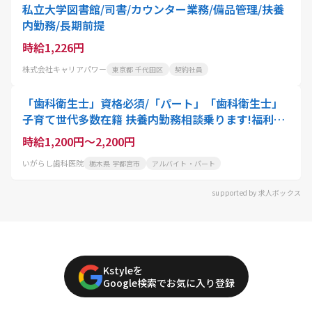
私立大学図書館/司書/カウンター業務/備品管理/扶養
内勤務/長期前提
時給1,226円
株式会社キャリアパワー
東京都 千代田区
契約社員
「歯科衛生士」資格必須/「パート」「歯科衛生士」
子育て世代多数在籍 扶養内勤務相談乗ります!福利厚
生充実のお仕事です
時給1,200円～2,200円
いがらし歯科医院
栃木県 宇都宮市
アルバイト・パート
supported by 求人ボックス
Kstyleを
Google検索でお気に入り登録