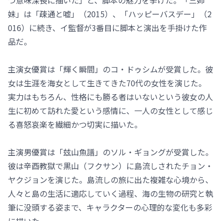
つ意味深長に描いた」と、脚本の魅力を挙げた。「三姉
妹」は「疎通と嘘」（2015）、「ハッピーバスデー」（2
016）に続き、イ監督が3番目に脚本と演出を手掛けた作
品だ。
主演女優賞は「輝く瞬間」のコ・ドゥシムが受賞した。彼
女は生涯を海女として生きてきた70代の女性を演じた。
実力はもちろん、性格にも勝る者はいないという彼女の人
生に初めて訪れた愛という感情に、一人の女性として感じ
る喜怒哀楽を繊細かつ切実に描いた。
主演男優賞は「玆山魚譜」のソル・ギョングが受賞した。
彼は辛酉教獄で黒山（フクサン）に島流しされたチョン・
ヤクジョンを演じた。島流しの旅に出た複雑な心境から、
人々と島の生活に適応していく過程、海の生物の研究と執
筆に没頭する姿まで、キャラクターの心理的な変化も多彩