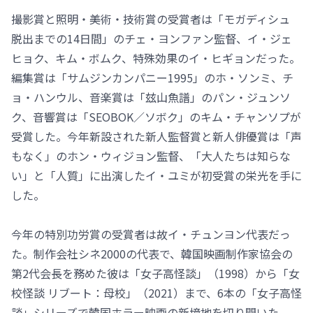
撮影賞と照明・美術・技術賞の受賞者は「モガディシュ
脱出までの14日間」のチェ・ヨンファン監督、イ・ジェ
ヒョク、キム・ボムク、特殊効果のイ・ヒギョンだった。
編集賞は「サムジンカンパニー1995」のホ・ソンミ、チ
ョ・ハンウル、音楽賞は「玆山魚譜」のパン・ジュンソ
ク、音響賞は「SEOBOK／ソボク」のキム・チャンソプが
受賞した。今年新設された新人監督賞と新人俳優賞は「声
もなく」のホン・ウィジョン監督、「大人たちは知らな
い」と「人質」に出演したイ・ユミが初受賞の栄光を手に
した。
今年の特別功労賞の受賞者は故イ・チュンヨン代表だっ
た。制作会社シネ2000の代表で、韓国映画制作家協会の
第2代会長を務めた彼は「女子高怪談」（1998）から「女
校怪談 リブート：母校」（2021）まで、6本の「女子高怪
談」シリーズで韓国ホラー映画の新境地を切り開いた。