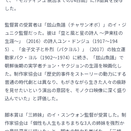
て、「モガディシュ 脱出までの14日間」に作品賞を授与
した。
監督賞の受賞者は「玆山魚譜（チャサンオボ）」のイ・ジ
ュニク監督だった。彼は「空と風と星の詩人 ～尹東柱の
生涯～」（2016）の詩人ユン・ドンジュ（1917～194
5）、「金子文子と朴烈（パクヨル）」（2017）の独立運
動家パク・ヨル（1902～1974）に続き、「玆山魚譜」で
朝鮮後期の実学者チョン・ヤクジョンの生涯を映画化し
た。制作家協会は「歴史的事件をストーリーの動力にする
普通の時代劇とは異なり、もがきながら生きた人々の痕跡
を見せたいという演出の意図を、モノクロ映像に深く盛り
込んでいた」と評価した。
脚本賞は「三姉妹」のイ・スンウォン監督が受賞した。制
作家協会は「個性も人生もまちまちな3人の姉妹を強烈か