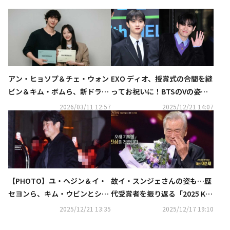
アン・ヒョソプ＆チェ・ウォン
EXO ディオ、授賞式の合間を縫
ビン＆キム・ボムら、新ドラマ
ってお祝いに！BTSのVの姿
「本日も完売しました」台本読
も…キム・ウビン＆シン・ミナ
2026/03/11 12:57
2025/12/21 14:07
み合わせ現場を公開
の挙式に豪華スター続々
【PHOTO】ユ・ヘジン＆イ・
故イ・スンジェさんの姿も…歴
セヨンら、キム・ウビンとシ
代受賞者を振り返る「2025 KB
ン・ミナの結婚式に出席
S演技大賞」第2弾予告映像が公
2025/12/21 13:35
2025/12/17 19:10
開