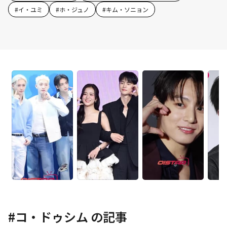
#
イ・ユミ
#
ホ・ジュノ
#
キム・ソニョン
#
コ・ドゥシム
の記事