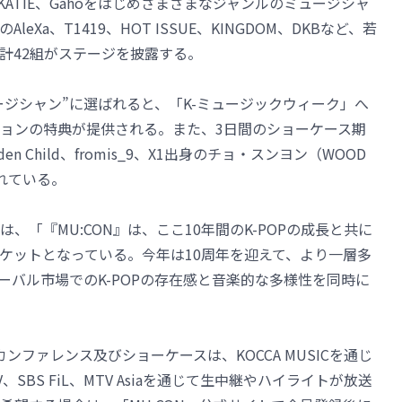
ン、KATIE、Gahoをはじめさまざまなジャンルのミュージシャ
leXa、T1419、HOT ISSUE、KINGDOM、DKBなど、若
、計42組がステージを披露する。
ュージシャン”に選ばれると、「K-ミュージックウィーク」へ
ョンの特典が提供される。また、3日間のショーケース期
den Child、fromis_9、X1出身のチョ・スンヨン（WOOD
れている。
「『MU:CON』は、ここ10年間のK-POPの成長と共に
ケットとなっている。今年は10周年を迎えて、より一層多
ローバル市場でのK-POPの存在感と音楽的な多様性を同時に
とカンファレンス及びショーケースは、KOCCA MUSICを通じ
SBS FiL、MTV Asiaを通じて生中継やハイライトが放送