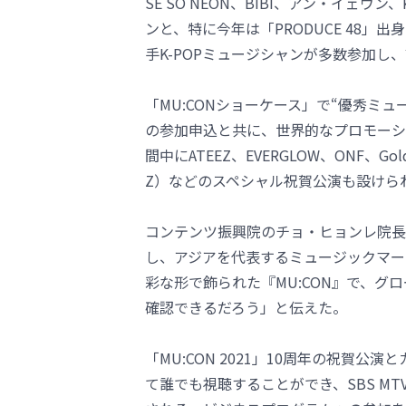
SE SO NEON、BIBI、アン・イェウ
ンと、特に今年は「PRODUCE 48」出身のA
手K-POPミュージシャンが多数参加し
「MU:CONショーケース」で“優秀ミ
の参加申込と共に、世界的なプロモーシ
間中にATEEZ、EVERGLOW、ONF、Gol
Z）などのスペシャル祝賀公演も設けら
コンテンツ振興院のチョ・ヒョンレ院長は、
し、アジアを代表するミュージックマー
彩な形で飾られた『MU:CON』で、グ
確認できるだろう」と伝えた。
「MU:CON 2021」10周年の祝賀公演
て誰でも視聴することができ、SBS MTV、