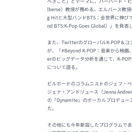
べきこと」とテーマに、ハーバード・ビジ
lberse）教授が務める。エルバース教
g Hitと大型バンドBTS：全世界に伸びていくK-PO
nd BTS:K-Pop Goes Global
また、TwitterのグローバルK-PO
が、「#Beyond K-POP：音楽から映
erのビッグデータ分析を通じて、K-P
について語る。
ビルボードのコラムニストのジェフ・ベンジ
ジェナ・アンドリュース（Jenna And
の「Dynamite」のボーカルプロデュースと「
た。
その他にも今年新設したプログラムであ