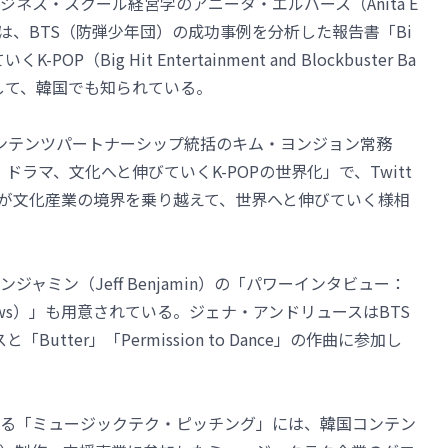
ネス・スクール経営学のアニータ・エルバース（Anita E
授は、BTS（防弾少年団）の成功事例を分析した報告書「Bi
P（Big Hit Entertainment and Blockbuster Ba
）」を発表して、韓国でも知られている。
P＆コンテンツパートナーシップ統括のキム・ヨンジョン常務
画、ドラマ、文化へと伸びていくK-POPの世界化」で、Twitt
OPが文化産業の境界を乗り越えて、世界へと伸びていく様相
ャミン（Jeff Benjamin）の「パワーインタビュー：
rews）」も用意されている。ジェナ・アンドリュースはBTS
Butter」「Permission to Dance」の作曲に参加し
る「ミュージックテク・ピッチング」には、韓国コンテン