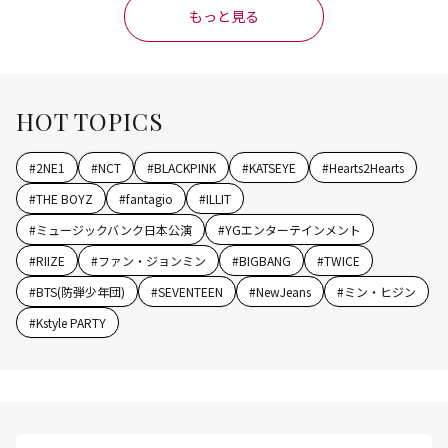
もっと見る
HOT TOPICS
#
2NE1
#
NCT
#
BLACKPINK
#
KATSEYE
#
Hearts2Hearts
#
THE BOYZ
#
fantagio
#
ILLIT
#
ミュージックバンク日本公演
#
YGエンターテインメント
#
RIIZE
#
ファン・ジョンミン
#
BIGBANG
#
TWICE
#
BTS(防弾少年団)
#
SEVENTEEN
#
NewJeans
#
ミン・ヒジン
#
Kstyle PARTY