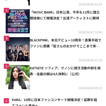
2026/08/06 02:59
3
「MUSIC BANK」日本公演、今年も12月に国立
競技場にて開催決定！出演アーティストに期待
2026/08/07 10:00
4
BLACKPINK、本日デビュー10周年！直筆手紙で
ファンに感謝「皆さんのおかげでここまで来ら
れた」
2026/08/08 02:28
5
KATSEYE ソフィア、マノンに続き活動中断を発
表…当面の間は4人体制に（公式）
2026/08/08 09:21
KARA、10月に日本ファンコンサート開催決定！延期を経
6
てファンと再会へ