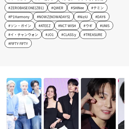
#
ZEROBASEONE(ZB1)
#
QWER
#
SHINee
#
テミン
#
P1Harmony
#
NOWZ(NOWADAYS)
#
NiziU
#
DAY6
#
ソン・ガイン
#
ATEEZ
#
NCT WISH
#
ウギ
#
UNIS
#
イ・チャンウォン
#
JO1
#
CLASS:y
#
TREASURE
#
FIFTY FIFTY