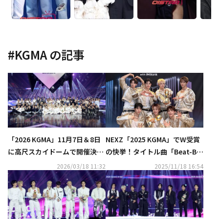
#
KGMA
の記事
「2026 KGMA」11月7日＆8日
NEXZ「2025 KGMA」でW受賞
に高尺スカイドームで開催決
の快挙！タイトル曲「Beat-Bo
定！豪華ラインナップにも期待
xer」MV再生回数が3000万回を
2026/03/18 11:32
2025/11/18 16:54
突破