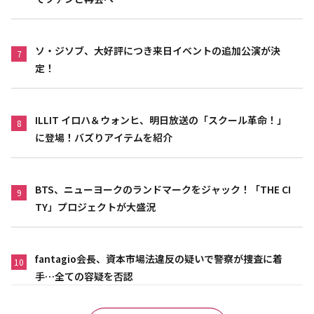
ソ・ジソブ、大好評につき来日イベントの追加公演が決
7
定！
ILLIT イロハ＆ウォンヒ、明日放送の「スクール革命！」
8
に登場！バズりアイテムを紹介
BTS、ニューヨークのランドマークをジャック！「THE CI
9
TY」プロジェクトが大盛況
fantagio会長、資本市場法違反の疑いで警察が捜査に着
10
手…全ての容疑を否認