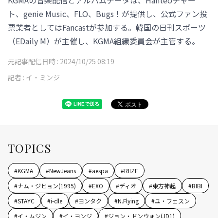
ト、genie Music、FLO、Bugs！が提供し、公式ファン投
票業者としてはFancastが参加する。韓国の日刊スポーツ
（EDaily M）が主催し、KGMA組織委員会が主管する。
元記事配信日時 :
2024/10/25 08:19
記者 :
イ・ミンジ
TOPICS
#
KGMA
#
NewJeans
#
aespa
#
RIIZE
#
ナム・ジヒョン(1995)
#
EXO
#
ディオ
#
東方神起
#
BIBI
#
STAYC
#
i-dle
#
ヨンタク
#
N.Flying
#
ユ・フェスン
#
イ・ムジン
#
イ・ヨンジ
#
ジョン・ドンウォン(JD1)