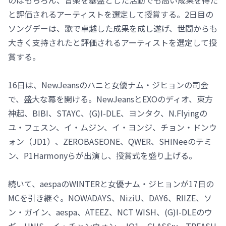
と評価されるアーティストを選定して授賞する。2日目の
ソングデーは、歌で卓越した成果を成し遂げ、世間からも
大きく支持されたと評価されるアーティストを選定して授
賞する。
16日は、NewJeansのハニと女優ナム・ジヒョンの司会
で、盛大な幕を開ける。NewJeansとEXOのディオ、東方
神起、BIBI、STAYC、(G)I-DLE、ヨンタク、N.Flyingの
ユ・フェスン、イ・ムジン、イ・ヨンジ、チョン・ドンウ
ォン（JD1）、ZEROBASEONE、QWER、SHINeeのテミ
ン、P1Harmonyらが出演し、授賞式を盛り上げる。
続いて、aespaのWINTERと女優ナム・ジヒョンが17日の
MCを引き継ぐ。NOWADAYS、NiziU、DAY6、RIIZE、ソ
ン・ガイン、aespa、ATEEZ、NCT WISH、(G)I-DLEのウ
ギ、UNIS、イ・チャンウォン、JO1、CLASS:y、TREASU