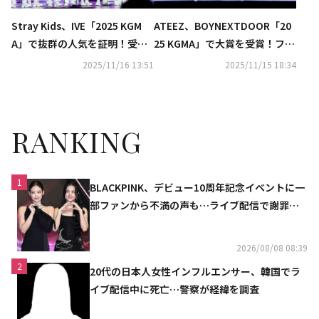
Stray Kids、IVE「2025 KGM
ATEEZ、BOYNEXTDOOR「20
A」で抜群の人気を証明！受賞
25 KGMA」で大賞を受賞！ファ
の喜び明かす“ファンのおか
ンに感謝“心から愛してる”（総
2025/11/16 13:51
2025/11/15 18:34
げ”（総合）
合）
RANKING
1
BLACKPINK、デビュー10周年記念イベントに一
部ファンから不満の声も…ライブ配信で謝罪
「コミュニケーション不足だった」
2026/08/08 08:39
2
20代の日本人女性インフルエンサー、韓国でラ
イブ配信中に死亡…警察が経緯を調査