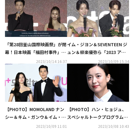
「第28回釜山国際映画祭」が閉
イム・ジヨン＆SEVENTEEN ジ
幕！日本映画「福田村事件」は
ュン＆柳楽優弥ら「2023 アジ
ニューカレンツ賞を受賞（総
アコンテンツアワード」で続々
2023/10/14 16:37
2023/10/09 15:34
合）
受賞！「ムービング」は6冠に
（総合）
【PHOTO】MOMOLAND ナン
【PHOTO】ハン・ヒョジュ、
シー＆キム・ガンウ＆イム・ジ
スペシャルトークプログラム
ヨンら「2023 アジアコンテン
「アクターズハウス」のイベン
2023/10/09 11:01
2023/10/08 10:43
ツアワード」レッドカーペット
トに参加