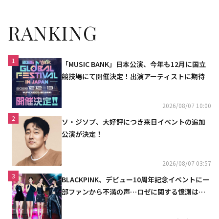
に登場
RANKING
1
「MUSIC BANK」日本公演、今年も12月に国立
競技場にて開催決定！出演アーティストに期待
2026/08/07 10:00
2
ソ・ジソブ、大好評につき来日イベントの追加
公演が決定！
2026/08/07 03:57
3
BLACKPINK、デビュー10周年記念イベントに一
部ファンから不満の声…ロゼに関する憶測は否
定