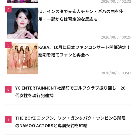
2026/08/07 02:32
4
IU、インスタで元恋人チャン・ギハの曲を使
用…一部からは否定的な反応も
2026/08/07 08:25
5
KARA、10月に日本ファンコンサート開催決定！
延期を経てファンと再会へ
2026/08/07 03:42
YG ENTERTAINMENT社屋前でゴルフクラブ振り回し…20
6
代女性を現行犯逮捕
THE BOYZ ヨンフン、ソン・ガン＆パク・ウンビンら所属
7
のNAMOO ACTORSと専属契約を締結