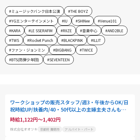
#
ミュージックバンク日本公演
#
THE BOYZ
#
YGエンターテインメント
#
IU
#
SHINee
#
Venue101
#
KARA
#
LE SSERAFIM
#
RIIZE
#
音楽中心
#
AND2BLE
#
TWS
#
Rocket Punch
#
BLACKPINK
#
ILLIT
#
ファン・ジョンミン
#
BIGBANG
#
TWICE
#
BTS(防弾少年団)
#
SEVENTEEN
ワークショップの販売スタッフ/週3・午後からOK/日
祝時給UP/扶養内/40・50代以上の主婦主夫さんも歓
迎!/東舞鶴店
時給1,122円～1,402円
株式会社オオツキ
京都府 舞鶴市
アルバイト・パート