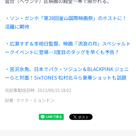
雲台（ヘウンデ）区映画の殿堂一帯で開かれる。
・ソン・ガンホ「第28回釜山国際映画祭」のホストに！
活躍に期待
・広瀬すず＆李相日監督、映画「流浪の月」スペシャルト
ークイベントに登場…3度目のタッグを早くも予告？
・宮沢氷魚、日本でパク・ソジュン＆BLACKPINK ジェニ
ーらと対面！SixTONES 松村北斗ら豪華ショットも話題
元記事配信日時 :
2023/09/15 18:02
記者 :
クァク・ミョンドン