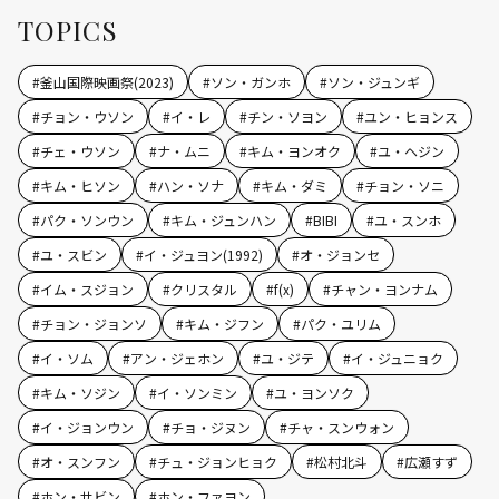
TOPICS
#
釜山国際映画祭(2023)
#
ソン・ガンホ
#
ソン・ジュンギ
#
チョン・ウソン
#
イ・レ
#
チン・ソヨン
#
ユン・ヒョンス
#
チェ・ウソン
#
ナ・ムニ
#
キム・ヨンオク
#
ユ・ヘジン
#
キム・ヒソン
#
ハン・ソナ
#
キム・ダミ
#
チョン・ソニ
#
パク・ソンウン
#
キム・ジュンハン
#
BIBI
#
ユ・スンホ
#
ユ・スビン
#
イ・ジュヨン(1992)
#
オ・ジョンセ
#
イム・スジョン
#
クリスタル
#
f(x)
#
チャン・ヨンナム
#
チョン・ジョンソ
#
キム・ジフン
#
パク・ユリム
#
イ・ソム
#
アン・ジェホン
#
ユ・ジテ
#
イ・ジュニョク
#
キム・ソジン
#
イ・ソンミン
#
ユ・ヨンソク
#
イ・ジョンウン
#
チョ・ジヌン
#
チャ・スンウォン
#
オ・スンフン
#
チュ・ジョンヒョク
#
松村北斗
#
広瀬すず
#
ホン・サビン
#
ホン・ファヨン